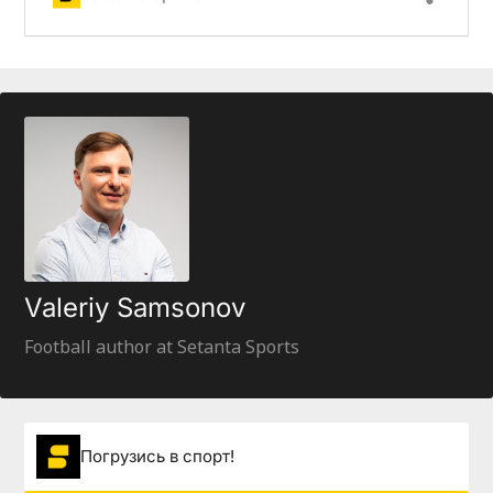
Valeriy Samsonov
Football author at Setanta Sports
Погрузиcь в спорт!