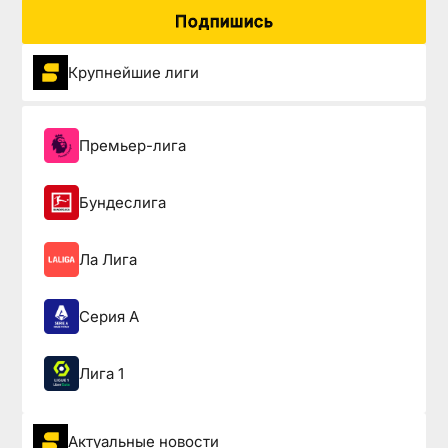
Подпишись
Крупнейшие лиги
Премьер-лига
Бундеслига
Ла Лига
Серия А
Лига 1
Актуальные новости