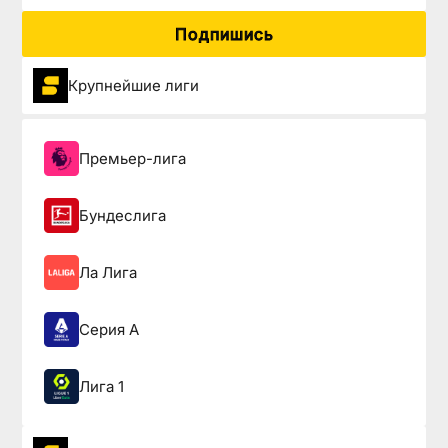
Подпишись
Крупнейшие лиги
Премьер-лига
Бундеслига
Ла Лига
Серия А
Лига 1