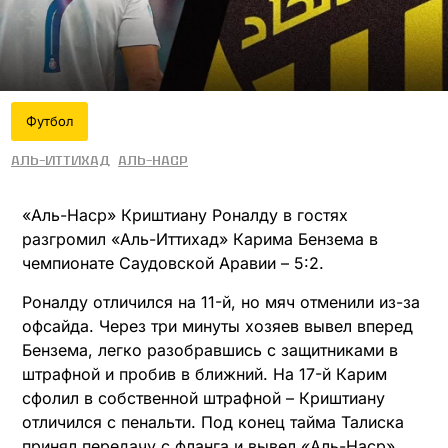
Футбол
Аль-Иттихад
Аль-Наср
«Аль-Наср» Криштиану Роналду в гостях
разгромил «Аль-Иттихад» Карима Бензема в
чемпионате Саудовской Аравии – 5:2.
Роналду отличился на 11-й, но мяч отменили из-за
офсайда. Через три минуты хозяев вывел вперед
Бензема, легко разобравшись с защитниками в
штрафной и пробив в ближний. На 17-й Карим
сфолил в собственной штрафной – Криштиану
отличился с пенальти. Под конец тайма Талиска
принял передачу с фланга и вывел «Аль-Наср»