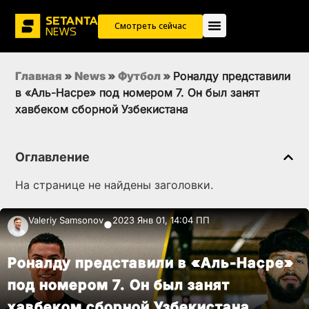
Смотреть сейчас
Главная
»
News
»
Футбол
»
Роналду представили
в «Аль-Насре» под номером 7. Он был занят
хавбеком сборной Узбекистана
Оглавление
На странице не найдены заголовки.
Valeriy Samsonov
2023 Янв 01, 14:04 ПП
●
Роналду представили в «Аль-Насре»
под номером 7. Он был занят
хавбеком сборной Узбекистана