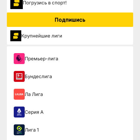
Погрузиcь в спорт!
Подпишись
Крупнейшие лиги
Премьер-лига
Бундеслига
Ла Лига
Серия А
Лига 1