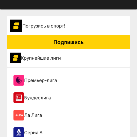
Погрузиcь в спорт!
Подпишись
Крупнейшие лиги
Премьер-лига
Бундеслига
Ла Лига
Серия А