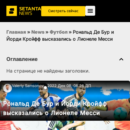
Смотреть сейчас
Главная
»
News
»
Футбол
»
Рональд Де Бур и
Йорди Кройфф высказались о Лионеле Месси
Оглавление
На странице не найдены заголовки.
Valeriy Samsonov
2022 Дек 08, 08:26 ДП
●
Рональд Де Бур и Йорди Кройфф
высказались о Лионеле Месси