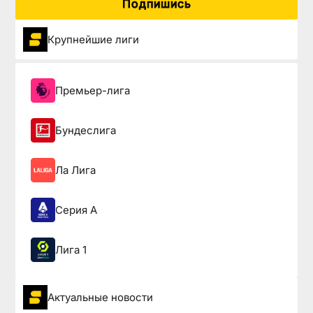
Подпишись
Крупнейшие лиги
Премьер-лига
Бундеслига
Ла Лига
Серия А
Лига 1
Актуальные новости