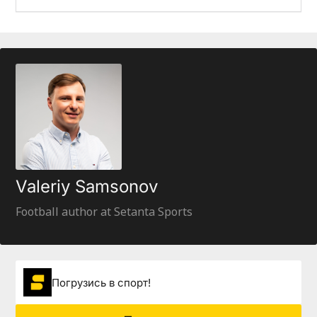
Valeriy Samsonov
Football author at Setanta Sports
Погрузиcь в спорт!