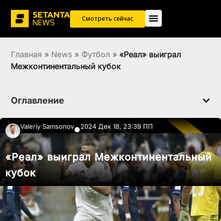
Смотреть сейчас
Главная
»
News
»
Футбол
»
«Реал» выиграл
Межконтинентальный кубок
Оглавление
Valeriy Samsonov
2024 Дек 18, 23:39 ПП
●
«Реал» выиграл Межконтинентальный
кубок