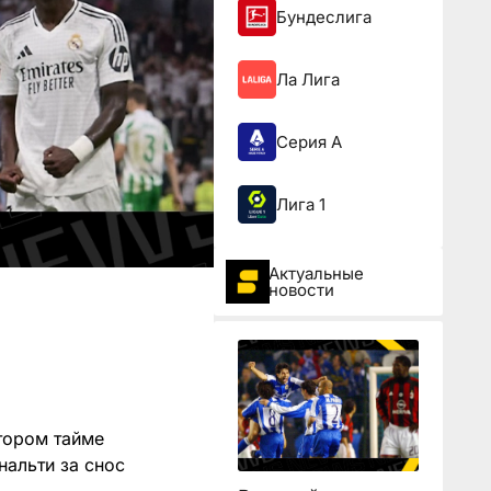
Бундеслига
Ла Лига
Серия А
Лига 1
Актуальные
новости
тором тайме
нальти за снос