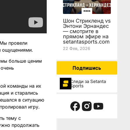
Шон Стрикленд vs
Энтони Эрнандес
— смотрите в
прямом эфире на
setantasports.com
. Мы провели
22 Фев, 2026
и ощущениями.
о мы больше ценим
 очень
Подпишись
Следи за Setanta
Sports
ой команды на их
ация и старались
мешался в ситуацию
нтролировал игру.
ть тему с
нужно продолжать