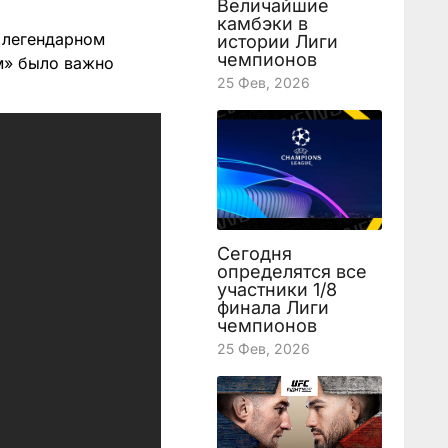
Величайшие
камбэки в
м легендарном
истории Лиги
чемпионов
м» было важно
25 Фев, 2026
Сегодня
определятся все
участники 1/8
финала Лиги
чемпионов
25 Фев, 2026