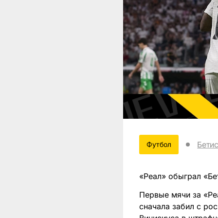
Бети
Футбол
«Реал» обыграл «Бет
Первые мячи за «Ре
сначала забил с ро