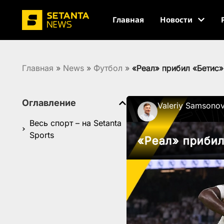
Главная
Новости
Главная
»
News
»
Футбол
»
«Реал» прибил «Бетис
Оглавление
Valeriy Samsono
Весь спорт – на Setanta
Sports
«Реал» приби