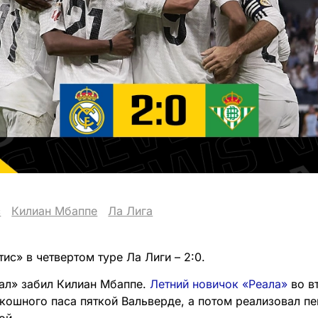
с
Килиан Мбаппе
Ла Лига
ис» в четвертом туре Ла Лиги – 2:0.
ал» забил Килиан Мбаппе.
Летний новичок «Реала»
во в
скошного паса пяткой Вальверде, а потом реализовал пе