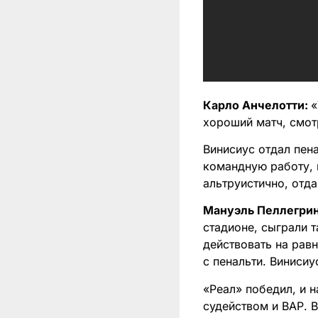
Карло Анчелотти:
«
хороший матч, смот
Винисиус отдал пен
командную работу, 
альтруистично, отд
Мануэль Пеллегрин
стадионе, сыграли т
действовать на рав
с пенальти. Виниси
«Реал» победил, и 
судейством и ВАР. 