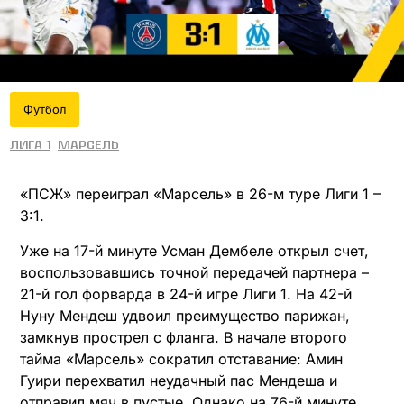
Футбол
Лига 1
Марсель
«ПСЖ» переиграл «Марсель» в 26-м туре Лиги 1 –
3:1.
Уже на 17-й минуте Усман Дембеле открыл счет,
воспользовавшись точной передачей партнера –
21-й гол форварда в 24-й игре Лиги 1. На 42-й
Нуну Мендеш удвоил преимущество парижан,
замкнув прострел с фланга. В начале второго
тайма «Марсель» сократил отставание: Амин
Гуири перехватил неудачный пас Мендеша и
отправил мяч в пустые. Однако на 76-й минуте