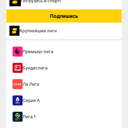
Погрузиcь в спорт!
Подпишись
Крупнейшие лиги
Премьер-лига
Бундеслига
Ла Лига
Серия А
Лига 1