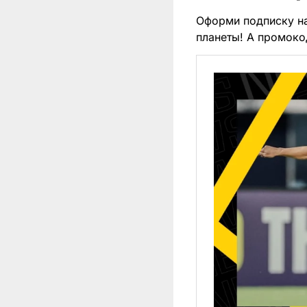
Оформи подписку н
планеты! А промок