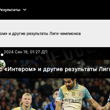
Результаты
ом» и другие результаты Лиги чемпионов
v
2024 Сен 19, 01:27 ДП
●
с «Интером» и другие результаты Ли