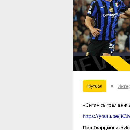
Инте
Футбол
«Сити» сыграл внич
https://youtu.be/j
Пеп Гвардиола:
«Ин