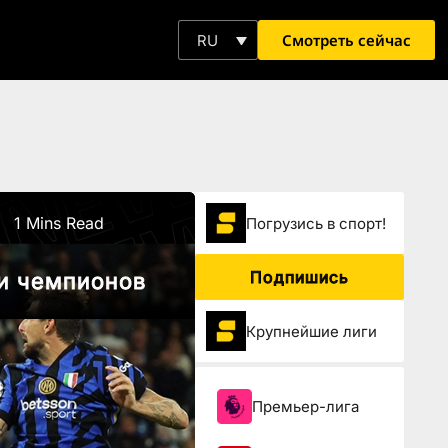
Смотреть сейчас
RU
1 Mins Read
Погрузиcь в спорт!
Подпишись
ги чемпионов
Крупнейшие лиги
Премьер-лига