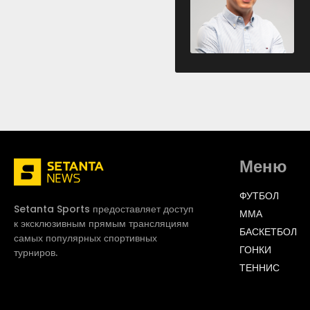
Меню
ФУТБОЛ
Setanta Sports предоставляет доступ
ММА
к эксклюзивным прямым трансляциям
БАСКЕТБОЛ
самых популярных спортивных
ГОНКИ
турниров.
ТЕННИС