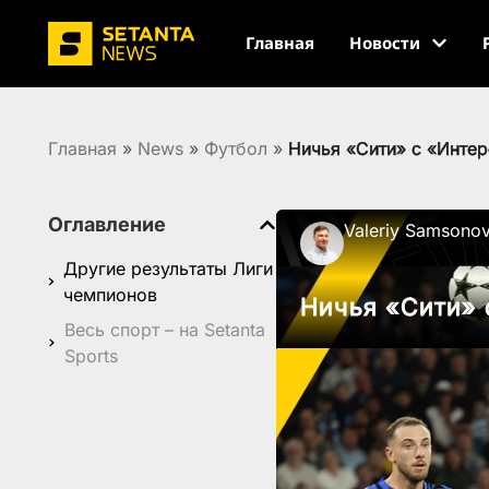
Главная
Новости
Главная
»
News
»
Футбол
»
Ничья «Сити» с «Интер
Оглавление
Valeriy Samsono
Другие результаты Лиги
чемпионов
Ничья «Сити» 
Весь спорт – на Setanta
Sports