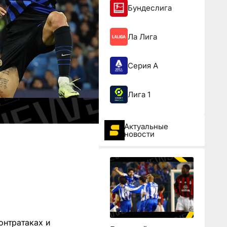
Бундеслига
Ла Лига
Серия А
Лига 1
Актуальные
новости
онтратаках и