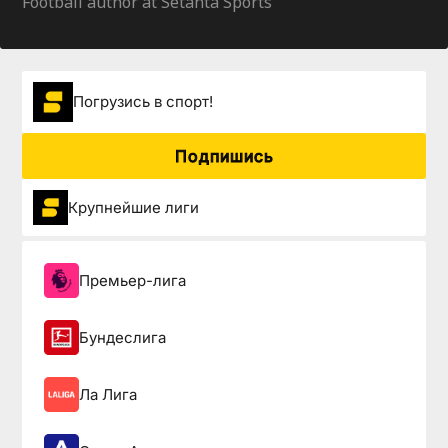
Football author at Setanta Sports
Погрузиcь в спорт!
Подпишись
Крупнейшие лиги
Премьер-лига
Бундеслига
Ла Лига