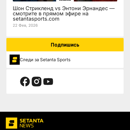
Шон Стрикленд vs Энтони Эрнандес —
смотрите в прямом эфире на
setantasports.com
22 Фев, 2026
Подпишись
Следи за Setanta Sports