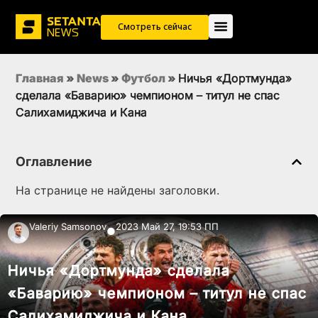
Смотреть сейчас
Главная
»
News
»
Футбол
»
Ничья «Дортмунда»
сделала «Баварию» чемпионом – титул не спас
Салихамиджича и Кана
Оглавление
На странице не найдены заголовки.
Valeriy Samsonov
2023 Май 27, 19:53 ПП
●
Ничья «Дортмунда» сделала
«Баварию» чемпионом – титул не спас
Салихамиджича и Кана