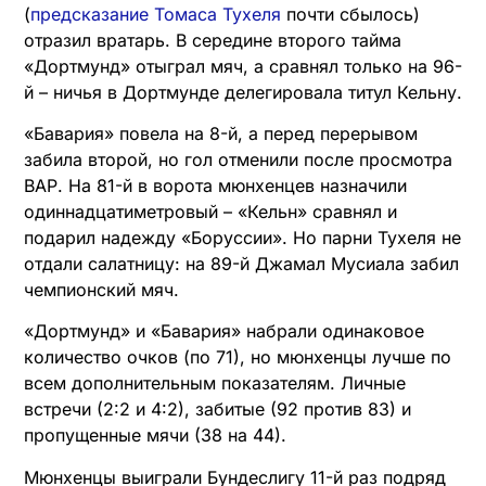
(
предсказание Томаса Тухеля
почти сбылось)
отразил вратарь. В середине второго тайма
«Дортмунд» отыграл мяч, а сравнял только на 96-
й – ничья в Дортмунде делегировала титул Кельну.
«Бавария» повела на 8-й, а перед перерывом
забила второй, но гол отменили после просмотра
ВАР. На 81-й в ворота мюнхенцев назначили
одиннадцатиметровый – «Кельн» сравнял и
подарил надежду «Боруссии». Но парни Тухеля не
отдали салатницу: на 89-й Джамал Мусиала забил
чемпионский мяч.
«Дортмунд» и «Бавария» набрали одинаковое
количество очков (по 71), но мюнхенцы лучше по
всем дополнительным показателям. Личные
встречи (2:2 и 4:2), забитые (92 против 83) и
пропущенные мячи (38 на 44).
Мюнхенцы выиграли Бундеслигу 11-й раз подряд