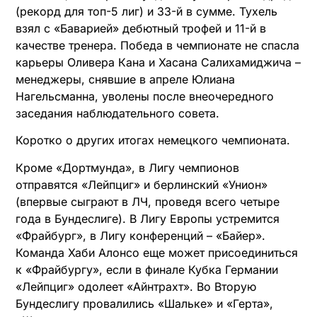
(рекорд для топ-5 лиг) и 33-й в сумме. Тухель
взял с «Баварией» дебютный трофей и 11-й в
качестве тренера. Победа в чемпионате не спасла
карьеры Оливера Кана и Хасана Салихамиджича –
менеджеры, снявшие в апреле Юлиана
Нагельсманна, уволены после внеочередного
заседания наблюдательного совета.
Коротко о других итогах немецкого чемпионата.
Кроме «Дортмунда», в Лигу чемпионов
отправятся «Лейпциг» и берлинский «Унион»
(впервые сыграют в ЛЧ, проведя всего четыре
года в Бундеслиге). В Лигу Европы устремится
«Фрайбург», в Лигу конференций – «Байер».
Команда Хаби Алонсо еще может присоединиться
к «Фрайбургу», если в финале Кубка Германии
«Лейпциг» одолеет «Айнтрахт». Во Вторую
Бундеслигу провалились «Шальке» и «Герта»,