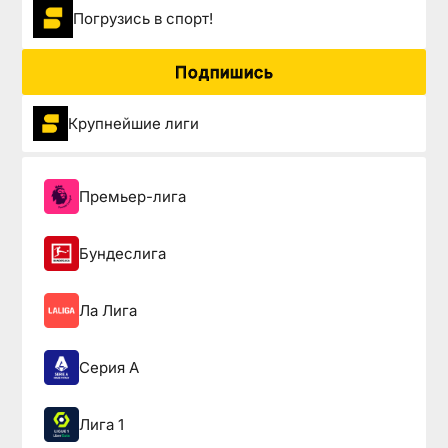
Погрузиcь в спорт!
Подпишись
Крупнейшие лиги
Премьер-лига
Бундеслига
Ла Лига
Серия А
Лига 1