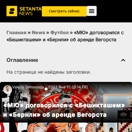
Смотреть сейчас
Главная
»
News
»
Футбол
»
«МЮ» договорился с
«Бешикташем» и «Бернли» об аренде Вегорста
Оглавление
На странице не найдены заголовки.
Valeriy Samsonov
2023 Янв 11, 13:14 ПП
●
«МЮ» договорился с «Бешикташем»
и «Бернли» об аренде Вегорста