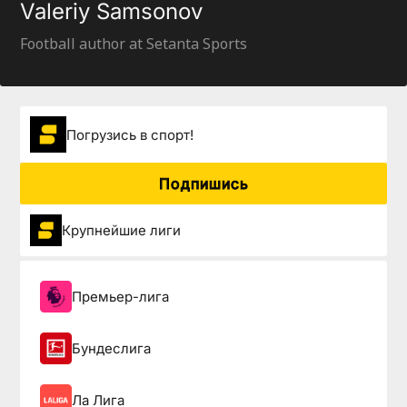
Valeriy Samsonov
Football author at Setanta Sports
Погрузиcь в спорт!
Подпишись
Крупнейшие лиги
Премьер-лига
Бундеслига
Ла Лига