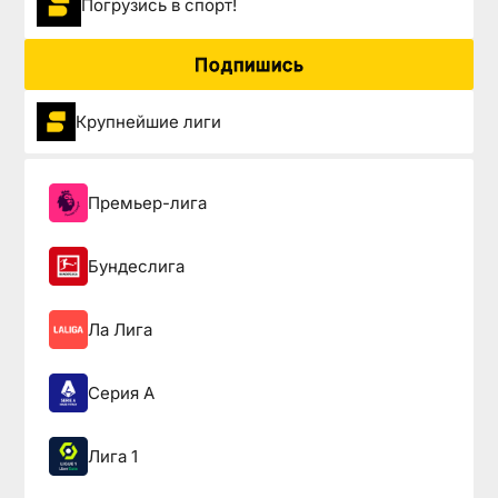
Погрузиcь в спорт!
Подпишись
Крупнейшие лиги
Премьер-лига
Бундеслига
Ла Лига
Серия А
Лига 1