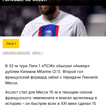
Лига 1
Килиан Мбаппе
Лига 1
В 32-м туре Лиги 1 «ПСЖ» обыграл «Анжер»
дублем Килиана Мбаппе (2:1). Второй гол
французский форвард забил с передачи Лионеля
Месси.
Ассист стал для Месси 15-м в текущем сезоне
французского чемпионата и вписал аргентинца в
историю – он быстрее всех в XXI веке сделал 15