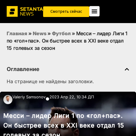
Смотреть сейчас
Главная
»
News
»
Футбол
»
Месси – лидер Лиги 1
по «гол+пас». Он быстрее всех в XXI веке отдал
15 голевых за сезон
Оглавление
На странице не найдены заголовки.
Valeriy Samsonov
2023 Апр 22, 10:34 ДП
●
Месси – лидер Лиги 1 по «гол+пас».
Он быстрее всех в XXI веке отдал 15
голевых за сезон