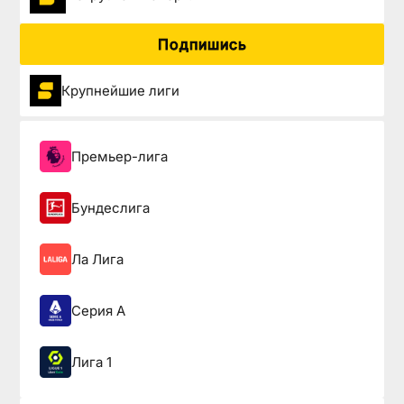
Подпишись
Крупнейшие лиги
Премьер-лига
Бундеслига
Ла Лига
Серия А
Лига 1