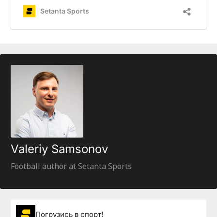
Valeriy Samsonov
Football author at Setanta Sports
Погрузиcь в спорт!