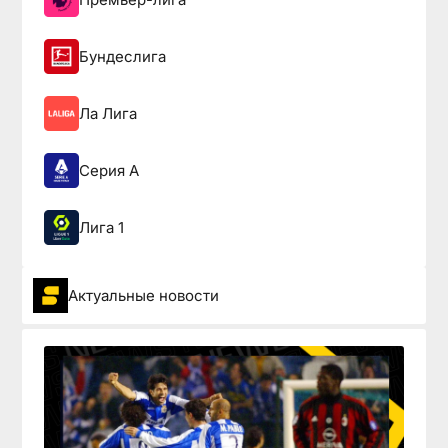
Бундеслига
Ла Лига
Серия А
Лига 1
Актуальные новости