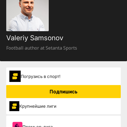
Valeriy Samsonov
Football author at Setanta Sports
Погрузиcь в спорт!
Подпишись
Крупнейшие лиги
Премьер-лига