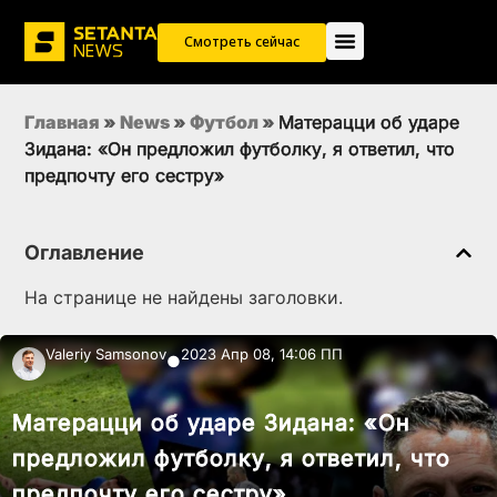
Смотреть сейчас
Главная
»
News
»
Футбол
»
Матерацци об ударе
Зидана: «Он предложил футболку, я ответил, что
предпочту его сестру»
Оглавление
На странице не найдены заголовки.
Valeriy Samsonov
2023 Апр 08, 14:06 ПП
●
Матерацци об ударе Зидана: «Он
предложил футболку, я ответил, что
предпочту его сестру»