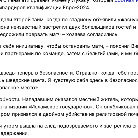
и с пенальти сравнял Ромелу Лукаку, который
обогнал 
мбардиров квалификации Евро-2024.
ждали второй тайм, когда по стадиону объявили ужасную
иона неизвестный застрелил двух болельщиков гостей и
едложили прервать матч – хозяева согласились.
а себя инициативу, чтобы остановить матч, – пояснил В
и партнерами по команде, затем с бельгийцами, и мы 
шведы теперь в безопасности. Страшно, когда тебе гро
ь шведские цвета. Я чувствую себя здесь в безопаснос
опасное место».
бности. Нападавшим оказался местный житель, которы
рганизации «Исламское государство». Он опубликовал 
ором признался в двойном убийстве на религиозной поч
я утром вышла на след подозреваемого и застрелила ег
задержании.