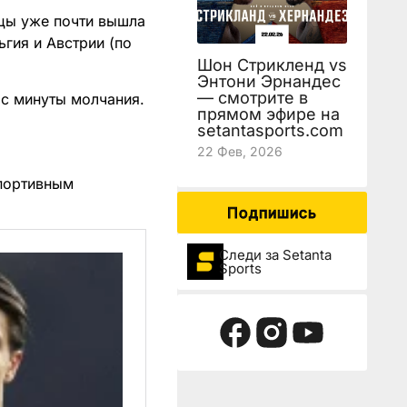
йцы уже почти вышла
ьгия и Австрии (по
Шон Стрикленд vs
Энтони Эрнандес
— смотрите в
 с минуты молчания.
прямом эфире на
setantasports.com
22 Фев, 2026
спортивным
Подпишись
Следи за Setanta
Sports