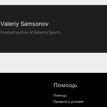
Valeriy Samsonov
Football author at Setanta Sports
Помощь
Помощь
Правила и условия