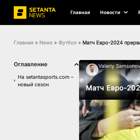
Главная
Новости
Главная
»
News
»
Футбол
»
Матч Евро-2024 прерва
Оглавление
Valeriy Samsono
На setantasports.com –
новый сезон
Матч Евро-202