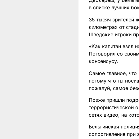
Дьокереш, у Бельги
в списке лучших бо
35 тысяч зрителей 
километрах от стад
Шведские игроки пр
«Как капитан взял н
Поговорил со своим
консенсусу.
Самое главное, что 
потому что ты носиш
пожалуй, самое без
Позже пришли подро
террористической о
сетях видео, на кот
Бельгийская полици
сопротивление при 