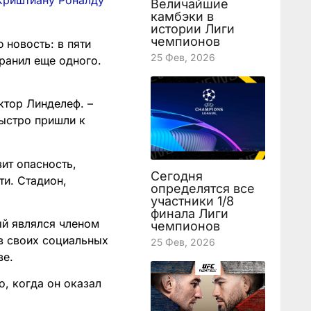
Криштиану Роналду
Величайшие
камбэки в
истории Лиги
чемпионов
 новость: в пяти
25 Фев, 2026
 ранил еще одного.
иктор Линделеф. –
быстро пришли к
зит опасность,
Сегодня
ти. Стадион,
определятся все
участники 1/8
финала Лиги
й являлся членом
чемпионов
в своих социальных
25 Фев, 2026
ве.
о, когда он оказал