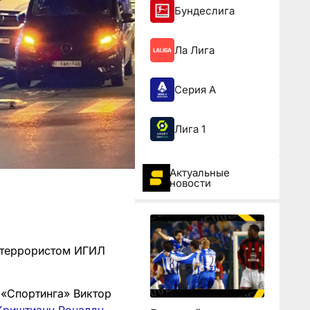
Бундеслига
Ла Лига
Серия А
Лига 1
Актуальные
новости
а террористом ИГИЛ
 «Спортинга» Виктор