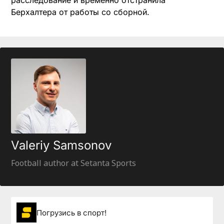
расследование и временно отстранила
Берхалтера от работы со сборной.
Valeriy Samsonov
Football author at Setanta Sports
Погрузиcь в спорт!