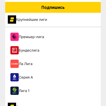
Подпишись
Крупнейшие лиги
Премьер-лига
Бундеслига
Ла Лига
Серия А
Лига 1