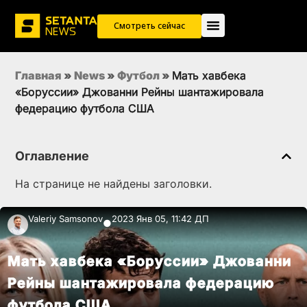
Смотреть сейчас
Главная
»
News
»
Футбол
»
Мать хавбека
«Боруссии» Джованни Рейны шантажировала
федерацию футбола США
Оглавление
На странице не найдены заголовки.
Valeriy Samsonov
2023 Янв 05, 11:42 ДП
●
Мать хавбека «Боруссии» Джованни
Рейны шантажировала федерацию
футбола США