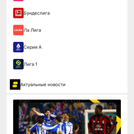
Бундеслига
Ла Лига
Серия А
Лига 1
Актуальные новости