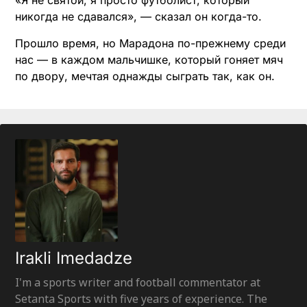
«Я не святой, я просто футболист, который
никогда не сдавался», — сказал он когда-то.
Прошло время, но Марадона по-прежнему среди
нас — в каждом мальчишке, который гоняет мяч
по двору, мечтая однажды сыграть так, как он.
Irakli Imedadze
I'm a sports writer and football commentator at
Setanta Sports with five years of experience. The