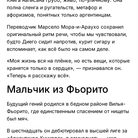
Книга написана грубо, живо, по-уличному. Она
полна сленга и ругательств, метафор и
афоризмов, понятных только аргентинцам.
Переводчик Марсело Мора-и-Араухо сохранил
оригинальный ритм речи, чтобы мы чувствовали,
будто Диего сидит напротив, курит сигару и
вспоминает, как всё было на самом деле.
«Моя жизнь вся на плёнке, но есть вещи, которые
хранятся только в сердце», — признавался он.
«Теперь я расскажу всё».
Мальчик из Фьорито
Будущий гений родился в бедном районе Вилья-
Фьорито, где единственным спасением от нищеты
был мяч.
В шестнадцать он дебютировал в высшей лиге за
«Архентинос Хуниорс»
, в семнадцать — уже