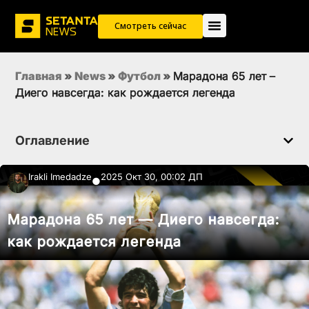
Смотреть сейчас
Главная
»
News
»
Футбол
»
Марадона 65 лет –
Диего навсегда: как рождается легенда
Оглавление
Irakli Imedadze
2025 Окт 30, 00:02 ДП
●
Марадона 65 лет — Диего навсегда:
как рождается легенда