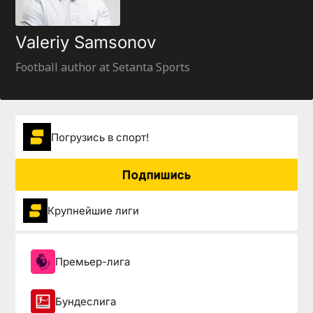
Valeriy Samsonov
Football author at Setanta Sports
Погрузиcь в спорт!
Подпишись
Крупнейшие лиги
Премьер-лига
Бундеслига