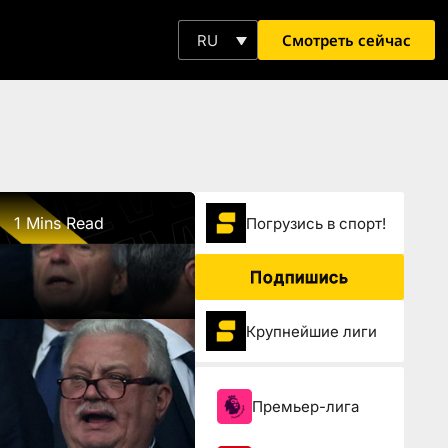
Смотреть сейчас
RU
1 Mins Read
Погрузиcь в спорт!
Подпишись
Крупнейшие лиги
Премьер-лига