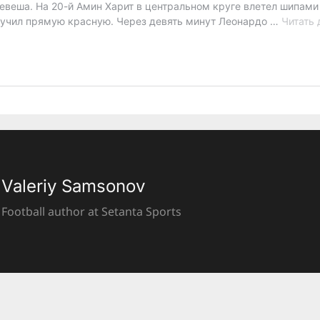
Valeriy Samsonov
Football author at Setanta Sports