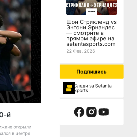
Шон Стрикленд vs
Энтони Эрнандес
— смотрите в
прямом эфире на
setantasports.com
22 Фев, 2026
Подпишись
Следи за Setanta
Sports