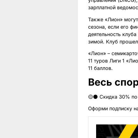
управления (DNCG),
зарплатной ведомос
Также «Лион» могут
сезона, если его ф
деятельность клуба
зимой. Клуб прошел
«Лион» – семикарто
11 туров Лиги 1 «Ли
11 баллов.
Весь спор
🟡⚫️ Скидка 30% по
Оформи подписку н