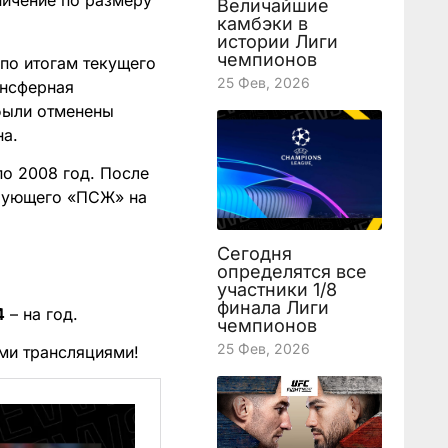
ничение по размеру
Величайшие
камбэки в
истории Лиги
чемпионов
 по итогам текущего
25 Фев, 2026
ансферная
были отменены
на.
по 2008 год. После
дирующего «ПСЖ» на
Сегодня
определятся все
участники 1/8
финала Лиги
4
– на год.
чемпионов
25 Фев, 2026
ми трансляциями!