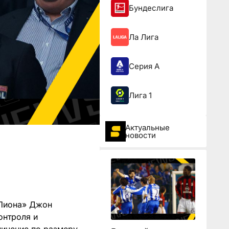
Бундеслига
Ла Лига
Серия А
Лига 1
Актуальные
новости
«Лиона» Джон
онтроля и