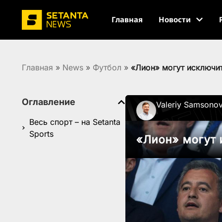
Главная
Новости
Главная
»
News
»
Футбол
»
«Лион» могут исключит
Оглавление
Valeriy Samsono
Весь спорт – на Setanta
Sports
«Лион» могут 