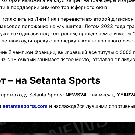
 которая наложила на клуб запрет на трансферы и огра
ти в преддверии зимнего трансферного окна.
 исключить из Лиги 1 или перевести во второй дивизион
инансовое положение не улучшится. Летом 2023 года тр
 уже находилась под контролем, прежде чем эти меры 
 летнюю аудиторскую проверку в конце прошлого сезо
чный чемпион Франции, выигравший все титулы с 2002 
он» с 18 очками занимает пятое место, отставая от ли
т – на Setanta Sports
 промокоду Setanta Sports:
NEWS24
– на месяц,
YEAR2
а
setantasports.com
и наслаждайся лучшими спортивны