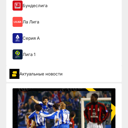
Бундеслига
Ла Лига
Серия А
Лига 1
Актуальные новости