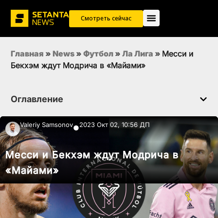
Смотреть сейчас
Главная
»
News
»
Футбол
»
Ла Лига
»
Месси и
Бекхэм ждут Модрича в «Майами»
Оглавление
Valeriy Samsonov
2023 Окт 02, 10:56 ДП
●
Месси и Бекхэм ждут Модрича в
«Майами»