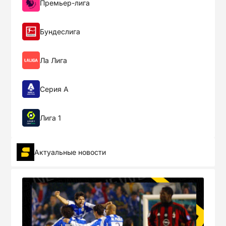
Премьер-лига
Aug-18
Betis
19:00
1
Бундеслига
Real Madrid
1
FINISHED
Aug-19
Ла Лига
Osasuna
19:00
0
Серия А
Week 2
Лига 1
Betis
1
FINISHED
Aug-22
Актуальные новости
Alavés
19:30
0
Mallorca
1
FINISHED
Aug-23
Celta
15:00
1