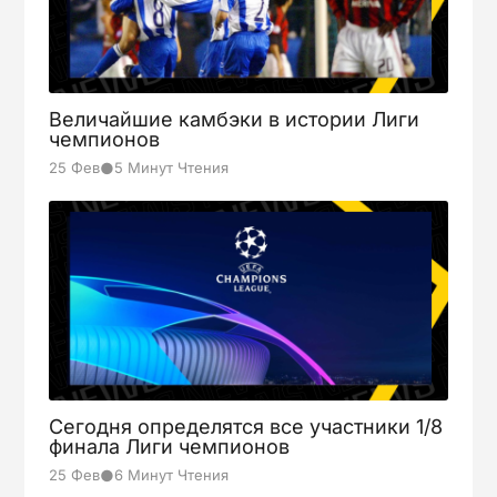
Atlético
1
FINISHED
Aug-23
Elche
17:30
1
Величайшие камбэки в истории Лиги
чемпионов
2
●
25 Фев
5 Минут Чтения
Levante
FINISHED
Aug-23
19:30
3
Barcelona
Osasuna
1
FINISHED
Aug-24
Valencia
15:00
0
Сегодня определятся все участники 1/8
финала Лиги чемпионов
●
25 Фев
6 Минут Чтения
Villarreal
5
FINISHED