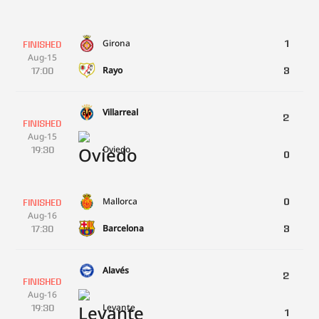
Girona
1
FINISHED
Aug-15
Rayo
17:00
3
Villarreal
2
FINISHED
Aug-15
Oviedo
19:30
0
Mallorca
0
FINISHED
Aug-16
Barcelona
17:30
3
Alavés
2
FINISHED
Aug-16
Levante
19:30
1