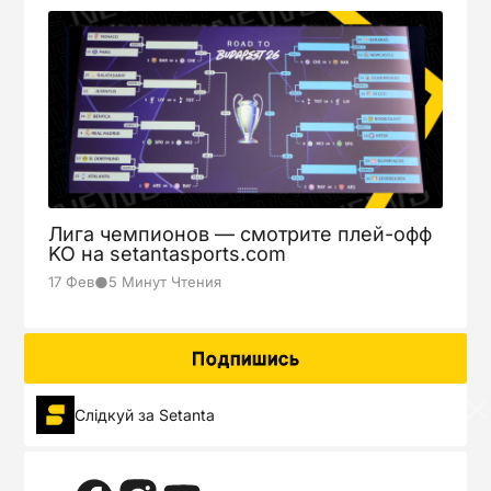
Aug-24
Girona
17:30
0
Real Sociedad
2
FINISHED
Aug-24
Espanyol
17:30
2
Лига чемпионов — смотрите плей-офф
0
KO на setantasports.com
Oviedo
FINISHED
●
17 Фев
5 Минут Чтения
Aug-24
19:30
3
Подпишись
Real Madrid
Слідкуй за Setanta
Athletic
1
FINISHED
Aug-25
Rayo
17:30
0