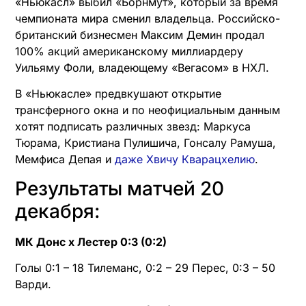
«Ньюкасл» выбил «Борнмут», который за время
чемпионата мира сменил владельца. Российско-
британский бизнесмен Максим Демин продал
100% акций американскому миллиардеру
Уильяму Фоли, владеющему «Вегасом» в НХЛ.
В «Ньюкасле» предвкушают открытие
трансферного окна и по неофициальным данным
хотят подписать различных звезд: Маркуса
Тюрама, Кристиана Пулишича, Гонсалу Рамуша,
Мемфиса Депая и
даже Хвичу Кварацхелию
.
Результаты матчей 20
декабря:
МК Донс х Лестер 0:3 (0:2)
Голы 0:1 – 18 Тилеманс, 0:2 – 29 Перес, 0:3 – 50
Варди.