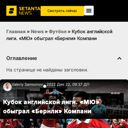
Смотреть сейчас
Главная
»
News
»
Футбол
»
Кубок английской
лиги. «МЮ» обыграл «Бернли» Компани
Оглавление
На странице не найдены заголовки.
Valeriy Samsonov
2022 Дек 22, 09:37 ДП
●
Кубок английской лиги. «МЮ»
обыграл «Бернли» Компани