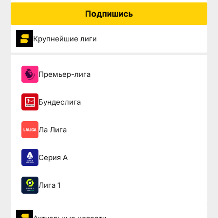
Подпишись
Крупнейшие лиги
Премьер-лига
Бундеслига
Ла Лига
Серия А
Лига 1