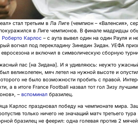
еал» стал третьим в Ла Лиге (чемпион – «Валенсия», се
 покуражился в Лиге чемпионов. В финале мадридцы обы
л Роберто Карлос
– c аута вывел один на один Рауля и 
рый вогнал под перекладину Зинедин Зидан. УЕФА приз
евросезона и включил в символическую сборную турни
жасный пас [на Зидана]. И я удивляюсь: неужто ужасный
был великолепен, мяч летел на нужной высоте и опусти
 которого не было возможности пробить с правой. Интер
хти, а в итоге France Football назвал тот гол Зизу лучши
онов», –
вспоминал
бразилец.
яца Карлос праздновал победу на чемпионате мира. За
ропустив только ничего не значащий матч третьего тура 
орной бразилец не феерил: одна голевая против 2 мячей