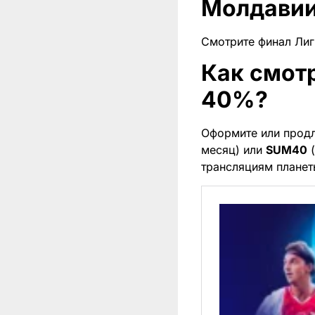
Молдави
Смотрите финал Ли
Как смотр
40%?
Оформите или прод
месяц) или
SUM40
(
трансляциям планет