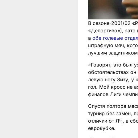
В сезоне-2001/02 «Р
«Депортиво»), зато
а
обе голевые отда
штрафную мяч, кото
лучшим защитником 
«Говорят, это был у
обстоятельствах он 
левую ногу Зизу, у
гол. Мой кросс не а
финалов Лиги чемпи
Спустя полтора мес
турнир без замен, п
отличии от ЛЧ, в сб
еврокубке.