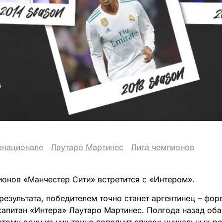
рнационале
Лаутаро Мартинес
Лига чемпионов
ионов «Манчестер Сити» встретится с «Интером».
результата, победителем точно станет аргентинец – фо
капитан «Интера» Лаутаро Мартинес. Полгода назад оба