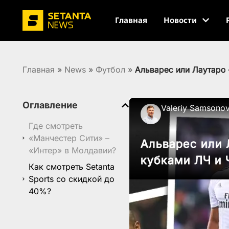
Главная
Новости
Главная
»
News
»
Футбол
»
Альварес или Лаутаро 
Оглавление
Valeriy Samsono
Где смотреть
«Манчестер Сити» –
Альварес или 
«Интер» в Молдавии?
кубками ЛЧ и 
Как смотреть Setanta
Sports со скидкой до
40%?