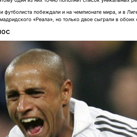
этому один из них точно пополнит список уникальных р
ри футболиста побеждали и на чемпионате мира, и в Лиг
 мадридского «Реала», но только двое сыграли в обоих 
лос