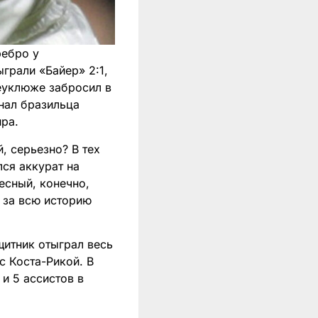
ребро у
грали «Байер» 2:1,
неуклюже забросил в
нал бразильца
ра.
, серьезно? В тех
лся аккурат на
есный, конечно,
м за всю историю
щитник отыграл весь
с Коста-Рикой. В
 и 5 ассистов в