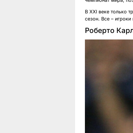
чемпионат мира, по
В ХХI веке только т
сезон. Все – игроки
Роберто Кар