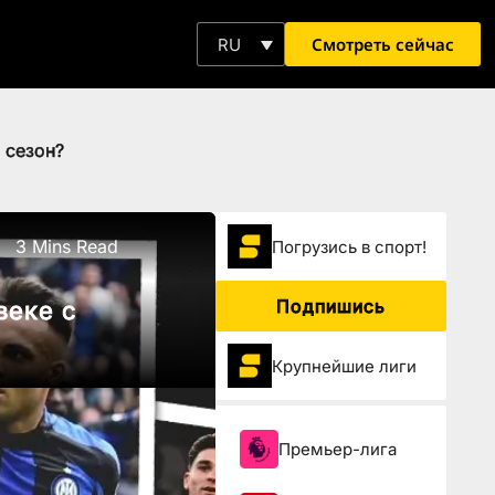
Смотреть сейчас
RU
 сезон?
3 Mins Read
Погрузиcь в спорт!
Подпишись
веке с
Крупнейшие лиги
Премьер-лига