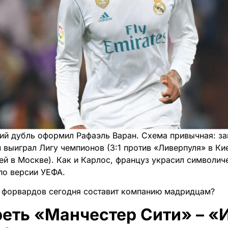
ий дубль оформил Рафаэль Варан. Схема привычная: зан
 выиграл Лигу чемпионов (3:1 против «Ливерпуля» в Ки
ией в Москве). Как и Карлос, француз украсил символи
по версии УЕФА.
х форвардов сегодня составит компанию мадридцам?
реть «Манчестер Сити» – «