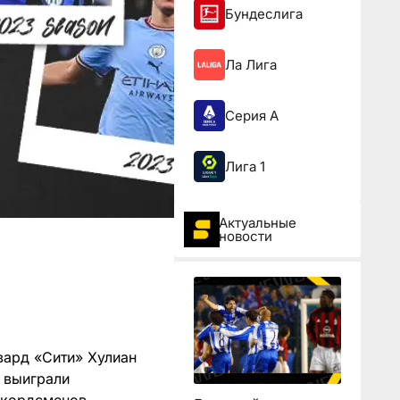
Бундеслига
Ла Лига
Серия А
Лига 1
Актуальные
новости
рвард «Сити» Хулиан
 выиграли