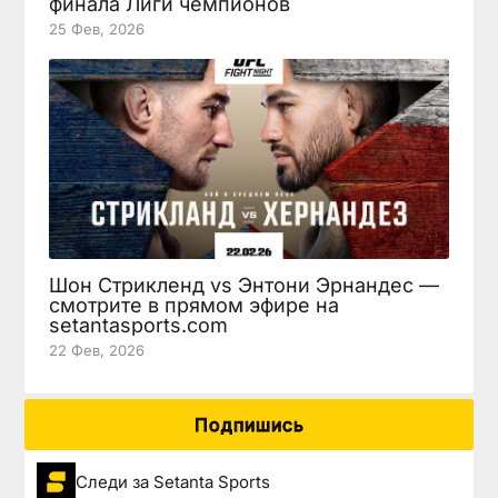
финала Лиги чемпионов
25 Фев, 2026
Шон Стрикленд vs Энтони Эрнандес —
смотрите в прямом эфире на
setantasports.com
22 Фев, 2026
Подпишись
Следи за Setanta Sports