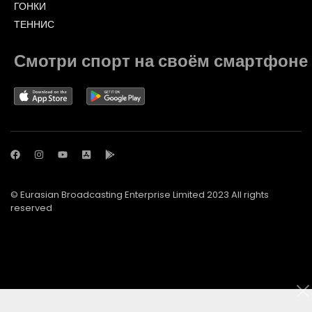
ГОНКИ
ТЕННИС
Смотри спорт на своём смартфоне
© Eurasian Broadcasting Enterprise Limited 2023 All rights
reserved
© Adjara.com LLC 2023 All rights reserved