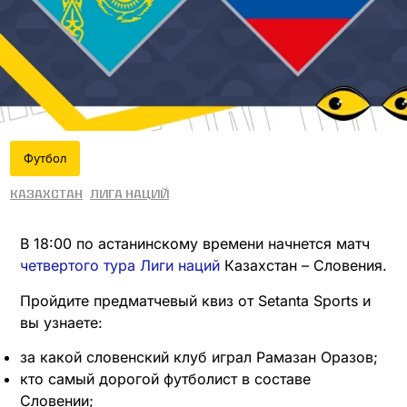
Футбол
Казахстан
Лига наций
В 18:00 по астанинскому времени начнется матч
четвертого тура Лиги наций
Казахстан – Словения.
Пройдите предматчевый квиз от Setanta Sports и
вы узнаете:
за какой словенский клуб играл Рамазан Оразов;
кто самый дорогой футболист в составе
Словении;