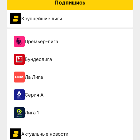
Подпишись
Крупнейшие лиги
Премьер-лига
Бундеслига
Ла Лига
Серия А
Лига 1
Актуальные новости