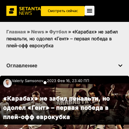
Смотреть сейчас
Главная
»
News
»
Футбол
»
«Карабах» не забил
пенальти, но одолел «Гент» – первая победа в
плей-офф еврокубка
Оглавление
Valeriy Samsonov
2023 Фев 16, 23:40 ПП
●
«Карабах» не забил пенальти, но
одолел «Гент» – первая победа в
плей-офф еврокубка