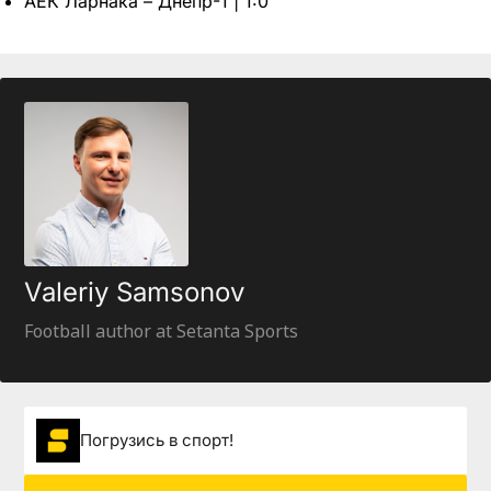
АЕК Ларнака – Днепр-1 | 1:0
Valeriy Samsonov
Football author at Setanta Sports
Погрузиcь в спорт!