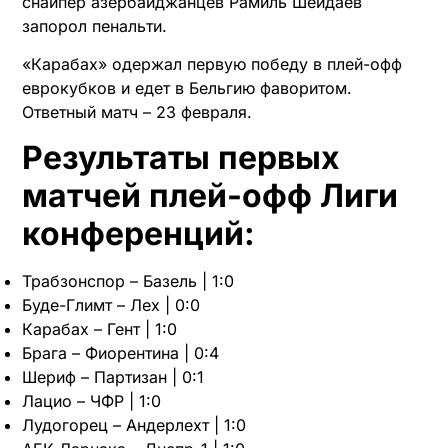
снайпер азербайджанцев Рамиль Шейдаев
запорол пенальти.
«Карабах» одержал первую победу в плей-офф
еврокубков и едет в Бельгию фаворитом.
Ответный матч – 23 февраля.
Результаты первых
матчей плей-офф Лиги
конференций:
Трабзонспор – Базель | 1:0
Буде-Глимт – Лех | 0:0
Карабах – Гент | 1:0
Брага – Фиорентина | 0:4
Шериф – Партизан | 0:1
Лацио – ЧФР | 1:0
Лудогорец – Андерлехт | 1:0