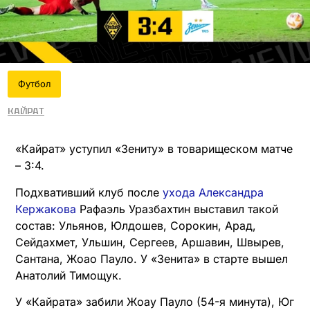
Футбол
Кайрат
«Кайрат» уступил «Зениту» в товарищеском матче
– 3:4.
Подхвативший клуб после
ухода Александра
Кержакова
Рафаэль Уразбахтин выставил такой
состав: Ульянов, Юлдошев, Сорокин, Арад,
Сейдахмет, Ульшин, Сергеев, Аршавин, Швырев,
Сантана, Жоао Пауло. У «Зенита» в старте вышел
Анатолий Тимощук.
У «Кайрата» забили Жоау Пауло (54-я минута), Юг