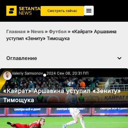
Смотреть сейчас
Главная
»
News
»
Футбол
»
«Кайрат» Аршавина
уступил «Зениту» Тимощука
Оглавление
Valeriy Samsonov
2024 Сен 08, 20:31 ПП
●
«Кайрат» Аршавина уступил «Зениту»
Тимощука