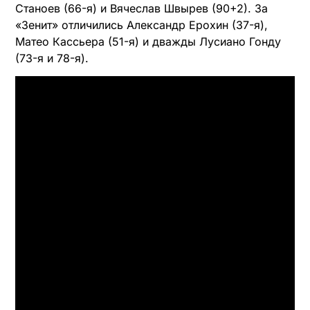
Станоев (66-я) и Вячеслав Швырев (90+2). За
«Зенит» отличились Александр Ерохин (37-я),
Матео Кассьера (51-я) и дважды Лусиано Гонду
(73-я и 78-я).