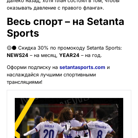
далеко назад, хотя план состоял в том, чтобы
оказывать давление с правого фланга».
Весь спорт – на Setanta
Sports
🟡⚫️ Скидка 30% по промокоду Setanta Sports:
NEWS24
– на месяц,
YEAR24
– на год.
Оформи подписку на
setantasports.com
и
наслаждайся лучшими спортивными
трансляциями!