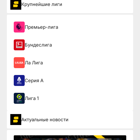
Крупнейшие лиги
Премьер-лига
Бундеслига
Ла Лига
Серия А
Лига 1
Актуальные новости