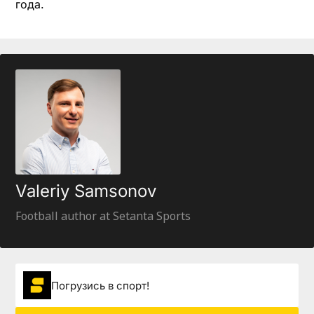
года.
Valeriy Samsonov
Football author at Setanta Sports
Погрузиcь в спорт!