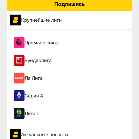
Подпишись
Крупнейшие лиги
Премьер-лига
Бундеслига
Ла Лига
Серия А
Лига 1
Актуальные новости