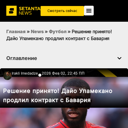
Смотреть сейчас
Главная
»
News
»
Футбол
»
Решение принято!
Дайо Упамекано продлил контракт с Бавария
Оглавление
Irakli Imedadze
2026 Фев 02, 22:45 ПП
●
Решение принято! Дайо Упамекано
продлил контракт с Бавария