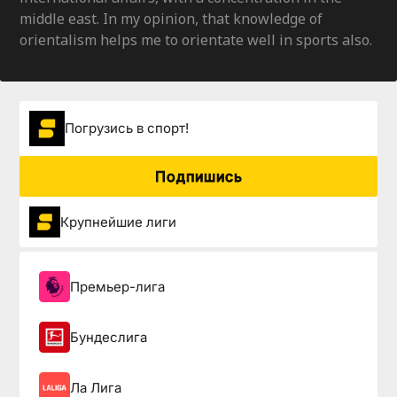
middle east. In my opinion, that knowledge of
orientalism helps me to orientate well in sports also.
Погрузиcь в спорт!
Подпишись
Крупнейшие лиги
Премьер-лига
Бундеслига
Ла Лига