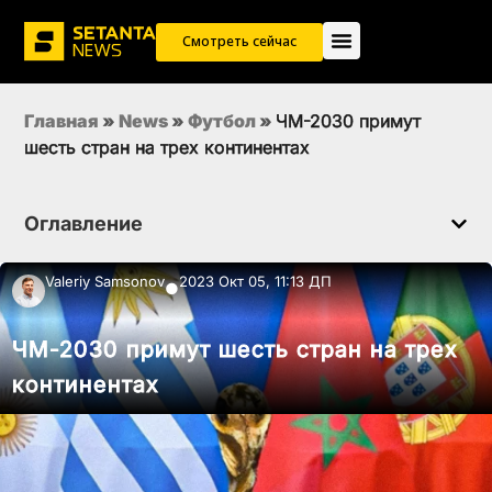
Смотреть сейчас
Главная
»
News
»
Футбол
»
ЧМ-2030 примут
шесть стран на трех континентах
Оглавление
Valeriy Samsonov
2023 Окт 05, 11:13 ДП
●
ЧМ-2030 примут шесть стран на трех
континентах