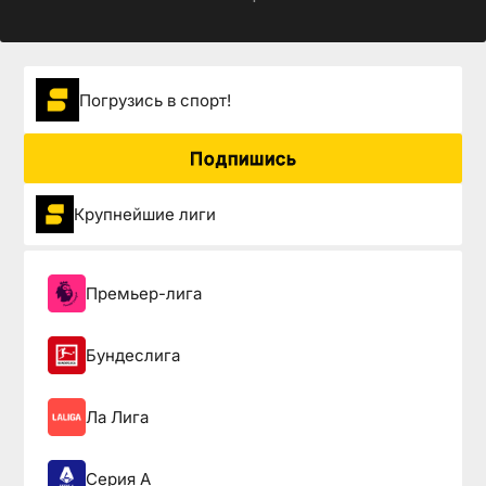
Погрузиcь в спорт!
Подпишись
Крупнейшие лиги
Премьер-лига
Бундеслига
Ла Лига
Серия А