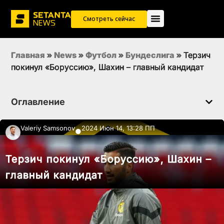
Смотреть сейчас
Главная
»
News
»
Футбол
»
Бундеслига
»
Терзич
покинул «Боруссию», Шахин – главный кандидат
Оглавление
Valeriy Samsonov
2024 Июн 14, 13:28 ПП
●
Терзич покинул «Боруссию», Шахин –
главный кандидат