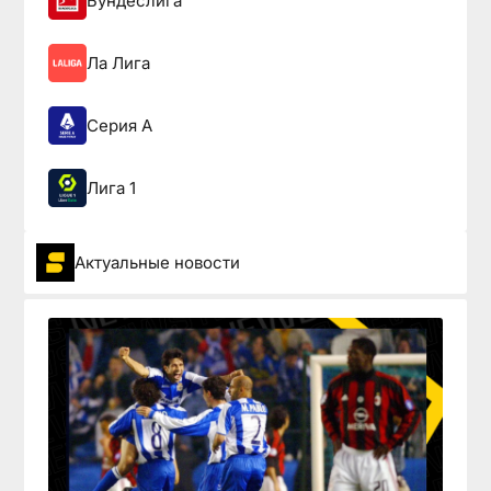
Бундеслига
Ла Лига
Серия А
Лига 1
Актуальные новости