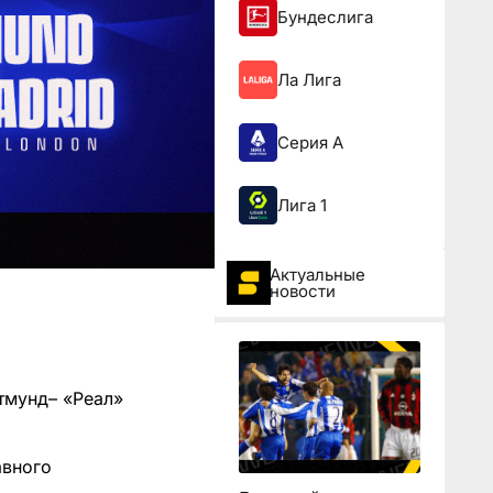
Бундеслига
Ла Лига
Серия А
Лига 1
Актуальные
новости
тмунд– «Реал»
авного