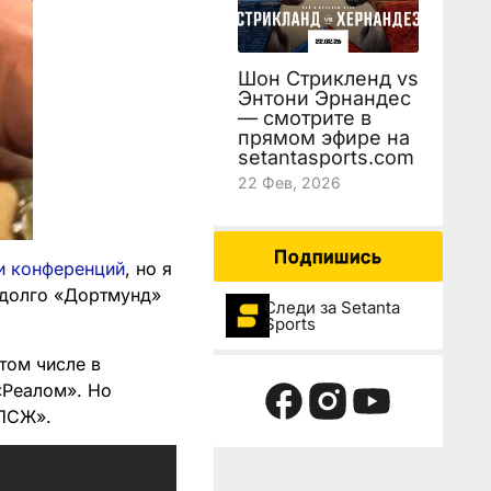
Шон Стрикленд vs
Энтони Эрнандес
— смотрите в
прямом эфире на
setantasports.com
22 Фев, 2026
Подпишись
и конференций
, но я
к долго «Дортмунд»
Следи за Setanta
Sports
том числе в
«Реалом». Но
«ПСЖ».