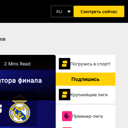
Смотреть сейчас
RU
нов
2 Mins Read
Погрузиcь в спорт!
Подпишись
атора финала
Крупнейшие лиги
Премьер-лига