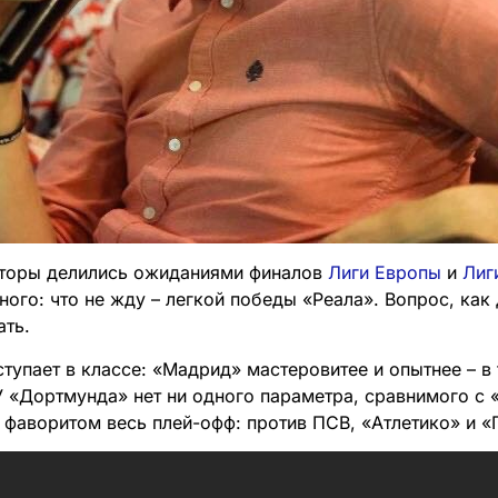
аторы делились ожиданиями финалов
Лиги Европы
и
Лиг
ного: что не жду – легкой победы «Реала». Вопрос, ка
ать.
тупает в классе: «Мадрид» мастеровитее и опытнее – в 
 «Дортмунда» нет ни одного параметра, сравнимого с 
 фаворитом весь плей-офф: против ПСВ, «Атлетико» и 