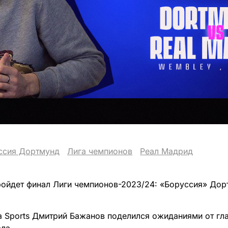
ссия Дортмунд
Лига чемпионов
Реал Мадрид
ройдет финал Лиги чемпионов-2023/24: «Боруссия» Дор
a Sports Дмитрий Бажанов поделился ожиданиями от гл