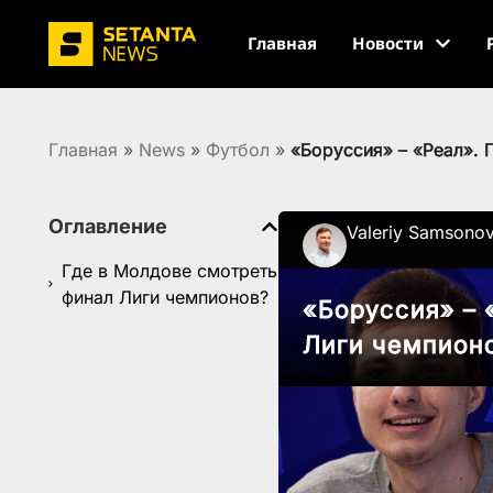
Главная
Новости
Главная
»
News
»
Футбол
»
«Боруссия» – «Реал».
Оглавление
Valeriy Samsono
Где в Молдове смотреть
финал Лиги чемпионов?
«Боруссия» – 
Лиги чемпион