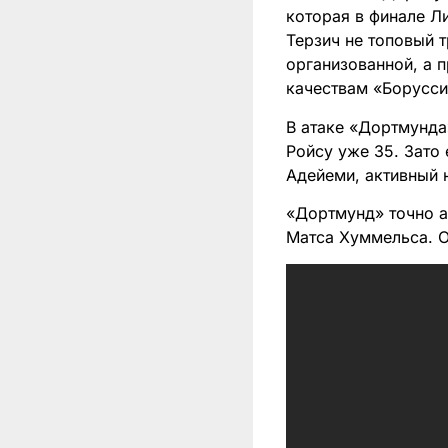
которая в финале Л
Терзич не топовый т
организованной, а 
качествам «Борусси
В атаке «Дортмунда
Ройсу уже 35. Зато
Адейеми, активный 
«Дортмунд» точно а
Матса Хуммельса. О