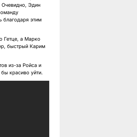
. Очевидно, Эдин
 команду
ь благодаря этим
о Гетце, а Марко
лер, быстрый Карим
ов из-за Ройса и
бы красиво уйти.