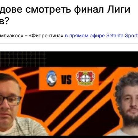
дове смотреть финал Лиги
в?
импиакос» – «Фиорентина»
в прямом эфире Setanta Sport