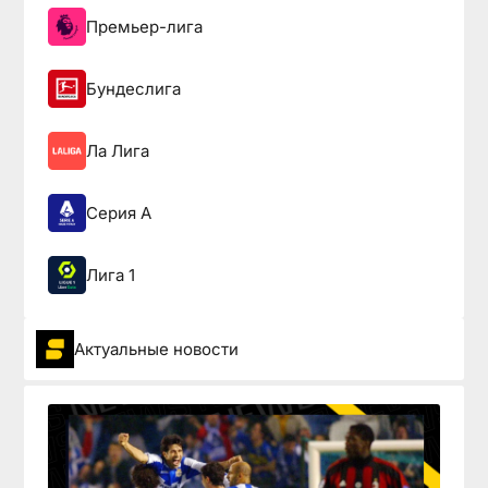
Премьер-лига
Бундеслига
Ла Лига
Серия А
Лига 1
Актуальные новости