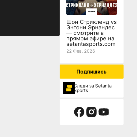
Шон Стрикленд vs
Энтони Эрнандес
— смотрите в
прямом эфире на
setantasports.com
22 Фев, 2026
Подпишись
Следи за Setanta
Sports