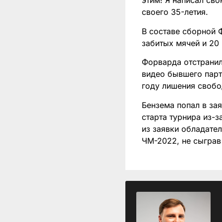
этим! Я написал сво
своего 35-летия.
В составе сборной 
забитых мячей и 20
Форварда отстранил
видео бывшего парт
году лишения свобо
Бензема попал в за
старта турнира из-
из заявки обладате
ЧМ-2022, не сыграв