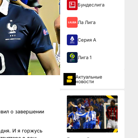
Бундеслига
Ла Лига
Серия А
Лига 1
Актуальные
новости
вил о завершении
одня. И я горжусь