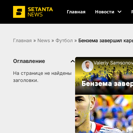
Главная
Новости
Главная
»
News
»
Футбол
»
Бензема завершил кар
Оглавление
Valeriy Samsono
На странице не найдены
заголовки.
Бензема заве