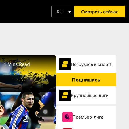
Смотреть сейчас
RU
1 Mins Read
Погрузиcь в спорт!
Подпишись
Крупнейшие лиги
Премьер-лига