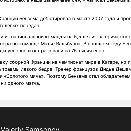
ю историю, а наша заканчивается», – написал Бензема в 
Франции Бензема дебютировал в марте 2007 года и пров
 голевых передач.
и из национальной команды на 5,5 лет из-за причастнос
нера по команде Матье Вальбуэна. В прошлом году Бен
ды условно и оштрафовали на 75 тысяч евро.
явку сборной Франции на чемпионат мира в Катаре, но 
за травмы левого бедра. Тренер французов Дидье Дешам
ля «Золотого мяча». Поэтому Бензема стал обладателе
 ни одного матча.
Valeriy Samsonov