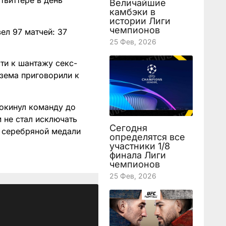
твиттере в день
Величайшие
камбэки в
истории Лиги
чемпионов
ел 97 матчей: 37
25 Фев, 2026
ти к шантажу секс-
зема приговорили к
покинул команду до
 не стал исключать
Сегодня
м серебряной медали
определятся все
участники 1/8
финала Лиги
чемпионов
25 Фев, 2026