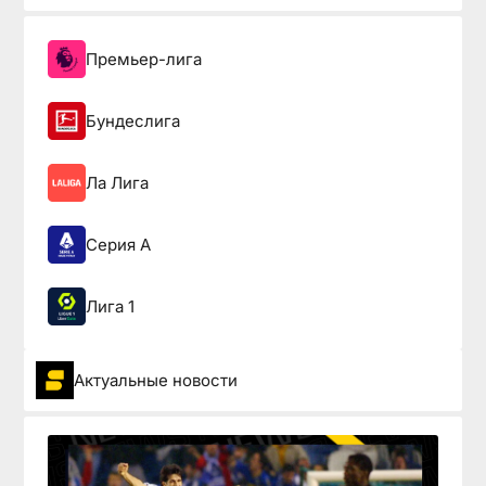
Премьер-лига
Бундеслига
Ла Лига
Серия А
Лига 1
Актуальные новости