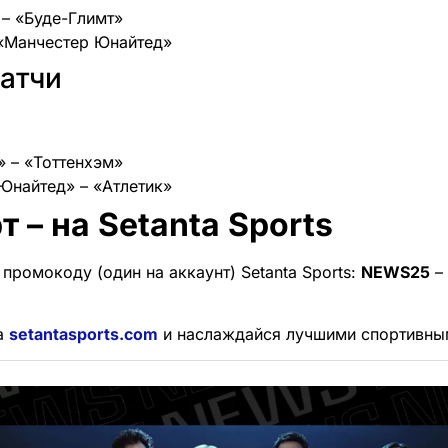
 – «Буде-Глимт»
– «Манчестер Юнайтед»
атчи
» – «Тоттенхэм»
 Юнайтед» – «Атлетик»
т – на Setanta Sports
промокоду (один на аккаунт) Setanta Sports:
NEWS25
–
а
setantasports.com
и наслаждайся лучшими спортивны