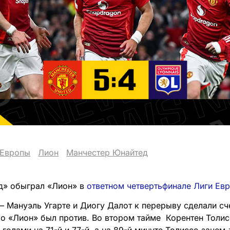
 Европы
Лион
Манчестер Юнайтед
д» обыграл «Лион» в
ответном четвертьфинале Лиги Ев
 Мануэль Угарте и Диогу Далот к перерыву сделали сче
Но «Лион» был против.​ Во втором тайме Корентен Толи