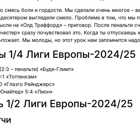
о смесь боли и гордости. Мы сделали очень многое – ве
 вдесятером выглядели смело. Проблема в том, что мы 
ысли на «Олд Траффорд» – приговор. После пенальти сче
честер» сразу почувствовал это. Когда ты отпускаешь 
чтожает. Мы молоды, но этот урок нам запомнится надол
ы 1/4 Лиги Европы-2024/25
 (2:3 – пенальти) «Буде-Глимт»
0:1 «Тоттенхэм»
2:0 «Глазго Рейнджерс»
 Юнайтед» 5:4 «Лион»
 1/2 Лиги Европы-2024/25
тчи