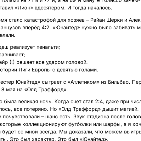
голами на 71-й и 77-й, а на 89-й минуте Толиссо зачем
авил «Лион» вдесятером. И тогда началось.​
мя стало катастрофой для хозяев – Райан Шерки и Алек
ранцузов вперёд 4:2. «Юнайтед» нужно было забивать м
елали.​
деш реализует пенальти;
равнивает;
айр (!) решает все ударом головой​.
истории Лиги Европы с девятью голами.
естер Юнайтед» сыграет с «Атлетиком» из Бильбао. Пер
 8 мая на «Олд Траффорд».​
 была великая ночь. Когда счет стал 2:4, даже при чи
лось, все потеряно. Но «Олд Траффорд» дышит магией.
и почувствовали – шанс есть. Звук стадиона после голо
екоторые коллекционируют футболки или шарфы, а я хоч
Он будет со мной всегда. Мы доказали, что можем выигр
ы. Это был характер. Это был «Юнайтед».​