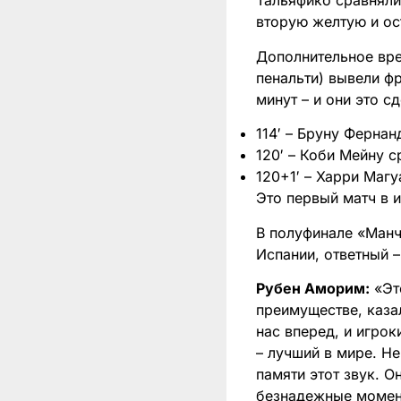
Тальяфико сравняли 
вторую желтую и ост
Дополнительное вре
пенальти) вывели ф
минут – и они это сд
114′ – Бруну Фернан
120′ – Коби Мейну с
120+1′ – Харри Магу
Это первый матч в 
В полуфинале «Манч
Испании, ответный –
Рубен Аморим:
«Это
преимуществе, каза
нас вперед, и игрок
– лучший в мире. Н
памяти этот звук. 
безнадежные момент