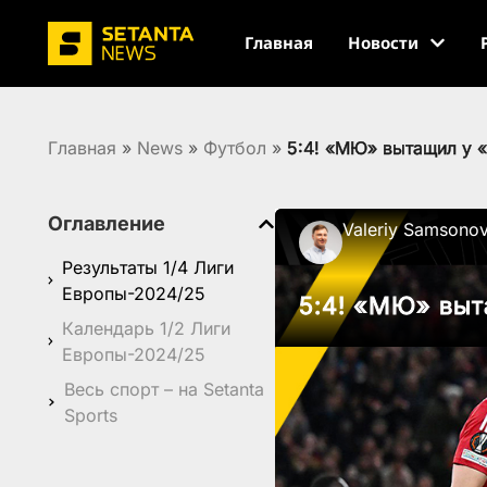
Главная
Новости
Главная
»
News
»
Футбол
»
5:4! «МЮ» вытащил у 
Оглавление
Valeriy Samsono
Результаты 1/4 Лиги
Европы-2024/25
5:4! «МЮ» вы
Календарь 1/2 Лиги
Европы-2024/25
Весь спорт – на Setanta
Sports