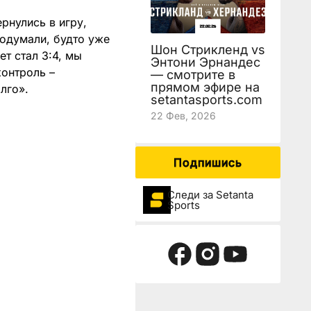
рнулись в игру,
подумали, будто уже
Шон Стрикленд vs
т стал 3:4, мы
Энтони Эрнандес
контроль –
— смотрите в
прямом эфире на
го».​
setantasports.com
22 Фев, 2026
Подпишись
Следи за Setanta
Sports