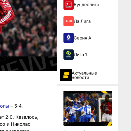
Бундеслига
Ла Лига
Серия А
Лига 1
Актуальные
новости
ропы
– 5:4.
т 2:0. Казалось,
ссо и Николас