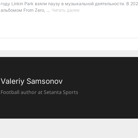
Valeriy Samsonov
Football author at Setanta Sports