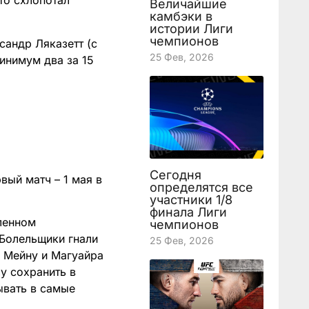
-то схлопотал
Величайшие
камбэки в
истории Лиги
чемпионов
сандр Ляказетт (с
25 Фев, 2026
инимум два за 15
Сегодня
вый матч – 1 мая в
определятся все
участники 1/8
финала Лиги
сленном
чемпионов
 Болельщики гнали
25 Фев, 2026
в Мейну и Магуайра
у сохранить в
ывать в самые