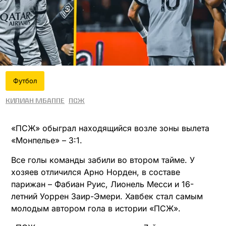
Футбол
Килиан Мбаппе
ПСЖ
«ПСЖ» обыграл находящийся возле зоны вылета
«Монпелье» – 3:1.
Все голы команды забили во втором тайме. У
хозяев отличился Арно Норден, в составе
парижан – Фабиан Руис, Лионель Месси и 16-
летний Уоррен Заир-Эмери. Хавбек стал самым
молодым автором гола в истории «ПСЖ».