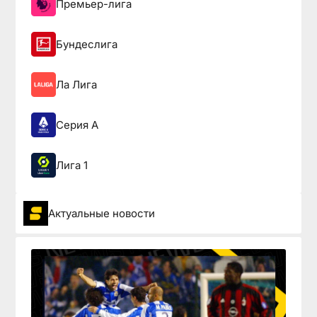
Премьер-лига
Бундеслига
Ла Лига
Серия А
Лига 1
Актуальные новости