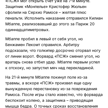
«ПСЖ» мог открыть счет уже на 7-й минуте.
Защитник «Монпелье» Кристофер Жюльен
сфолили на Серхио Рамосе – желтая плюс
пенальти. Исполнить наказание отправился Килиан
Мбаппе, реализовавший до этого за Париж 20
одиннадцатиметровых.
Мбаппе пробил в левый от себя угол, но
Бенжамен Лекомт справился. Арбитру
подсказали, что голкипер досрочно оторвал ногу
от линии ворот. Форвард «ПСЖ» сменил угол, но
вратарь снова отбил удар. Мбаппе первым успел
к отскоку, но запустил мяч над перекладиной.
На 21-й минуте Мбаппе покинул поле из-за
травмы, а вскоре «ПСЖ» произвел еще одну
вынужденную перестановку из-за повреждения
Рамоса. После игры стало известно, что форварда
беспокоит колено, а защитника – приводящая
мышца бедра. О точных сроках восстановления