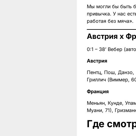
Мы могли бы быть б
привычка. У нас ест
работая без мяча».
Австрия x Фра
0:1 – 38’ Вебер (авт
Австрия
Пентц, Пош, Данзо, 
Гриллич (Виммер, 60
Франция
Меньян, Кунде, Упам
Муани, 71), Гризман
Где смотр