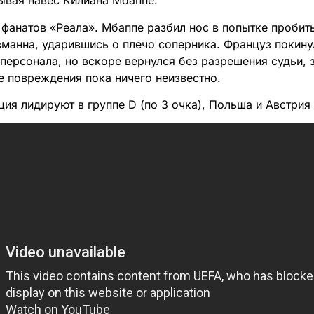
рывая навес Килиана Мбаппе.
 фанатов «Реала». Мбаппе разбил нос в попытке пробит
зманна, ударившись о плечо соперника. Француз покину
ерсонала, но вскоре вернулся без разрешения судьи, з
е повреждения пока ничего неизвестно.
ия лидируют в группе D (по 3 очка), Польша и Австрия