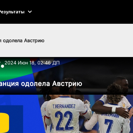
Результаты
я одолела Австрию
v
2024 Июн 18, 02:46 ДП
●
анция одолела Австрию