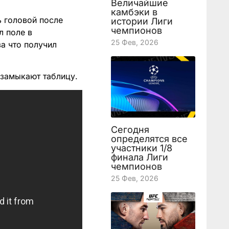
Величайшие
камбэки в
ь головой после
истории Лиги
чемпионов
л поле в
25 Фев, 2026
а что получил
 замыкают таблицу.
Сегодня
определятся все
участники 1/8
финала Лиги
чемпионов
25 Фев, 2026