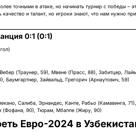
олее точными в атаке, но начинать турнир с победы – 
ь качество и талант, но игроки знают, что нам нужно пр
нция 0:1 (0:1)
огол)
Вебер (Траунер, 59), Мвене (Прасс, 88), Забитцер, Лай
), Баумгартнер, Зайвальд, Грегорич (Арнаутович, 59)
екано, Салиба, Эрнандес, Канте, Рабьо (Камавинга, 71)
н (Фофана, 90), Тюрам, Мбаппе (Жиру, 90)
еть Евро-2024 в Узбекиста