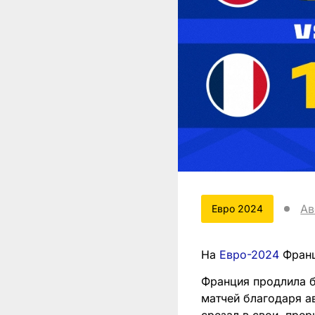
Ав
Евро 2024
На
Евро-2024
Франц
Франция продлила б
матчей благодаря а