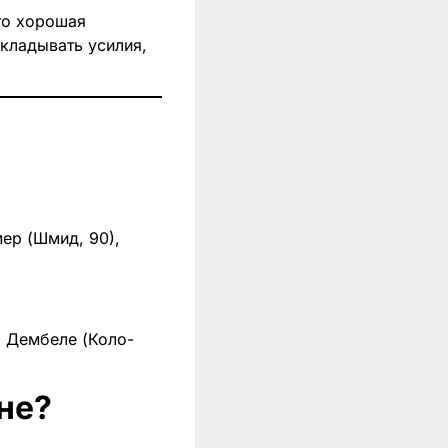
это хорошая
икладывать усилия,
мер (Шмид, 90),
, Дембеле (Коло-
не?