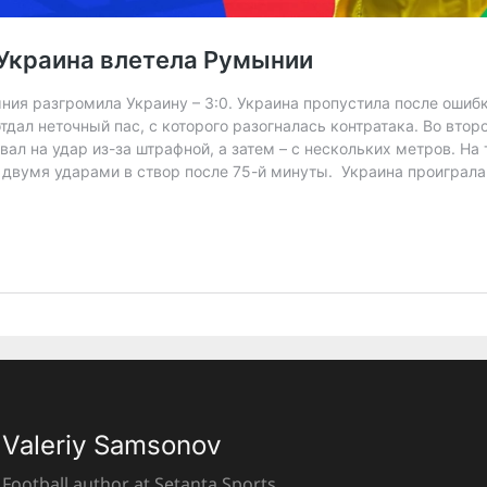
Valeriy Samsonov
Football author at Setanta Sports