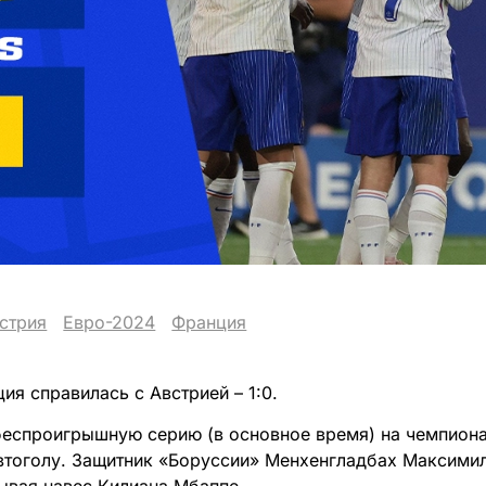
стрия
Евро-2024
Франция
ия справилась с Австрией – 1:0.
еспроигрышную серию (в основное время) на чемпиона
втоголу. Защитник «Боруссии» Менхенгладбах Максими