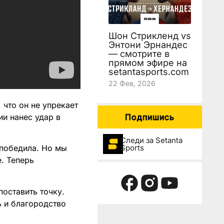
Шон Стрикленд vs
Энтони Эрнандес
— смотрите в
прямом эфире на
setantasports.com
22 Фев, 2026
 что он не упрекает
ии нанес удар в
Подпишись
Следи за Setanta
Sports
 победила. Но мы
. Теперь
поставить точку.
ь и благородство