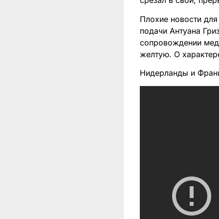
срезал в свои, пре
Плохие новости для
подачи Антуана Гри
сопровождении медп
желтую. О характер
Нидерланды и Франц