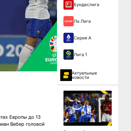
Бундеслига
Ла Лига
Серия А
Лига 1
Актуальные
новости
тах Европы до 13
лиан Вебер головой