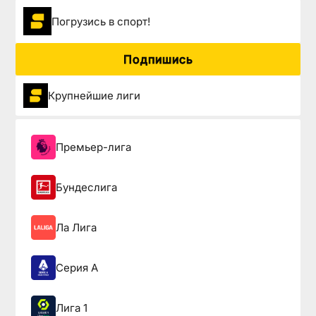
Погрузиcь в спорт!
Подпишись
Крупнейшие лиги
Премьер-лига
Бундеслига
Ла Лига
Серия А
Лига 1