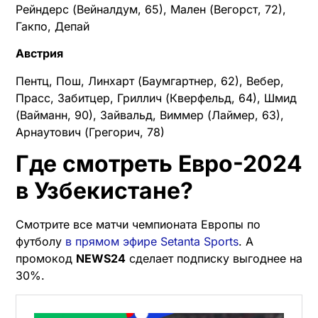
Рейндерс (Вейналдум, 65), Мален (Вегорст, 72),
Гакпо, Депай
Австрия
Пентц, Пош, Линхарт (Баумгартнер, 62), Вебер,
Прасс, Забитцер, Гриллич (Кверфельд, 64), Шмид
(Вайманн, 90), Зайвальд, Виммер (Лаймер, 63),
Арнаутович (Грегорич, 78)
Где смотреть Евро-2024
в Узбекистане?
Смотрите все матчи чемпионата Европы по
футболу
в прямом эфире Setanta Sports
. А
промокод
NEWS24
сделает подписку выгоднее на
30%.