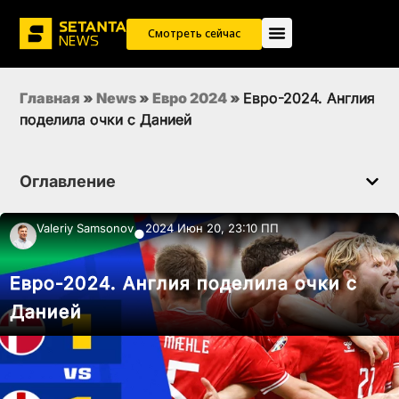
Смотреть сейчас
Главная
»
News
»
Евро 2024
»
Евро-2024. Англия
поделила очки с Данией
Оглавление
Valeriy Samsonov
2024 Июн 20, 23:10 ПП
●
Евро-2024. Англия поделила очки с
Данией