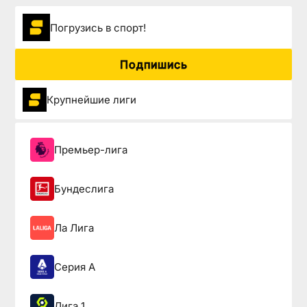
Погрузиcь в спорт!
Подпишись
Крупнейшие лиги
Премьер-лига
Бундеслига
Ла Лига
Серия А
Лига 1