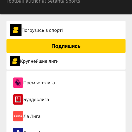
Football author at Setanta Sports
Погрузиcь в спорт!
Подпишись
Крупнейшие лиги
Премьер-лига
Бундеслига
Ла Лига