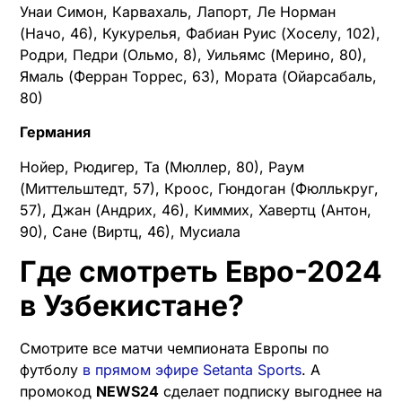
Унаи Симон, Карвахаль, Лапорт, Ле Норман
(Начо, 46), Кукурелья, Фабиан Руис (Хоселу, 102),
Родри, Педри (Ольмо, 8), Уильямс (Мерино, 80),
Ямаль (Ферран Торрес, 63), Мората (Ойарсабаль,
80)
Германия
Нойер, Рюдигер, Та (Мюллер, 80), Раум
(Миттельштедт, 57), Кроос, Гюндоган (Фюллькруг,
57), Джан (Андрих, 46), Киммих, Хавертц (Антон,
90), Сане (Виртц, 46), Мусиала
Где смотреть Евро-2024
в Узбекистане?
Смотрите все матчи чемпионата Европы по
футболу
в прямом эфире Setanta Sports
. А
промокод
NEWS24
сделает подписку выгоднее на