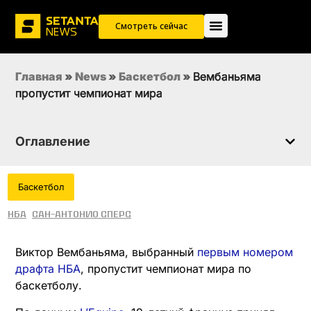
Вембаньяма пропустит чемпионат
Смотреть сейчас
мира
Главная
»
News
»
Баскетбол
»
Вембаньяма
пропустит чемпионат мира
Оглавление
Баскетбол
НБА
Сан-Антонио Сперс
Виктор Вембаньяма, выбранный
первым номером
драфта НБА
, пропустит чемпионат мира по
баскетболу.