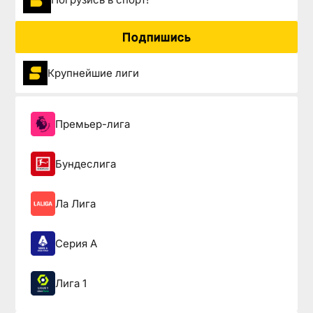
Подпишись
Крупнейшие лиги
Премьер-лига
Бундеслига
Ла Лига
Серия А
Лига 1