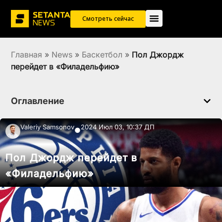
Смотреть сейчас
Главная
»
News
»
Баскетбол
»
Пол Джордж
перейдет в «Филадельфию»
Оглавление
Valeriy Samsonov
2024 Июл 03, 10:37 ДП
●
Пол Джордж перейдет в
«Филадельфию»