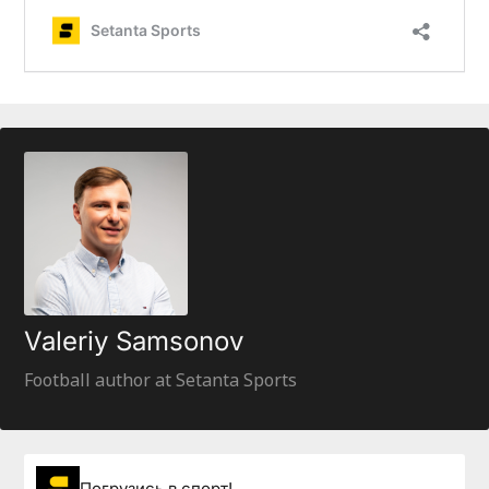
Valeriy Samsonov
Football author at Setanta Sports
Погрузиcь в спорт!