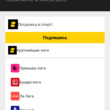
Погрузиcь в спорт!
Подпишись
Крупнейшие лиги
Премьер-лига
Бундеслига
Ла Лига