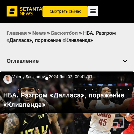
Смотреть сейчас
Главная
»
News
»
Баскетбол
»
НБА. Разгром
«Далласа», поражение «Кливленда»
Оглавление
Valeriy Samsonov
2024 Янв 02, 09:41 ДП
●
НБА. Разгром «Далласа», поражение
«Кливленда»