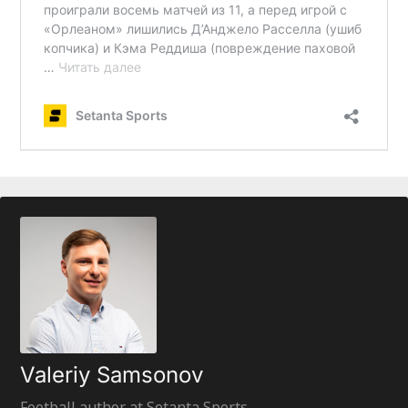
Valeriy Samsonov
Football author at Setanta Sports