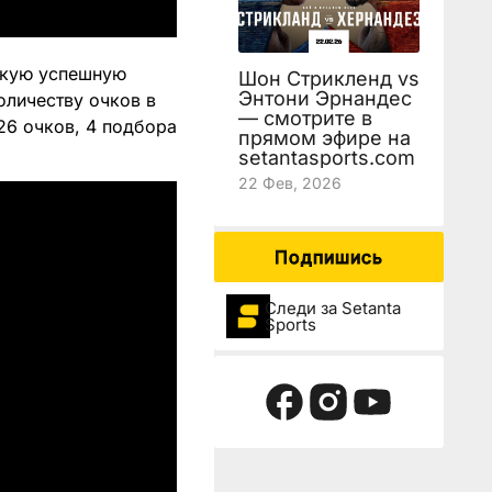
скую успешную
Шон Стрикленд vs
Энтони Эрнандес
оличеству очков в
— смотрите в
 26 очков, 4 подбора
прямом эфире на
setantasports.com
22 Фев, 2026
Подпишись
Следи за Setanta
Sports