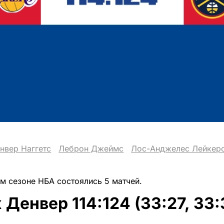
нвер Наггетс
Леброн Джеймс
Лос-Анджелес Лейкер
ом сезоне НБА состоялись 5 матчей.
 Денвер 114:124 (33:27, 33:3