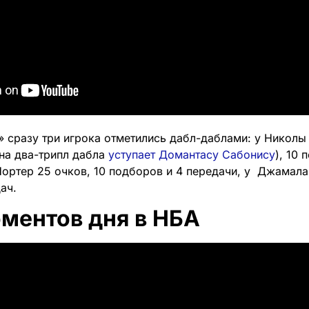
» сразу три игрока отметились дабл-даблами: у Николы
на два-трипл дабла
уступает Домантасу Сабонису
), 10 
Портер 25 очков, 10 подборов и 4 передачи, у Джамала
ач.
оментов дня в НБА