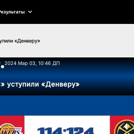
Результаты
тупили «Денверу»
v
2024 Мар 03, 10:46 ДП
●
с» уступили «Денверу»