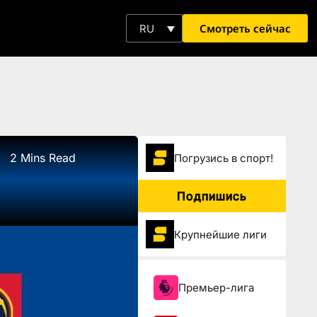
Смотреть сейчас
RU
2 Mins Read
Погрузиcь в спорт!
Подпишись
Крупнейшие лиги
Премьер-лига