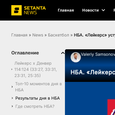
Главная
Новости
Главная
»
News
»
Баскетбол
»
НБА. «Лейкерс» ус
Оглавление
Valeriy Samsono
Лейкерс x Денвер
114:124 (33:27, 33:31,
НБА. «Лейкер
23:31, 25:35)
Топ-10 моментов дня в
НБА
Результаты дня в НБА
Где смотреть НБА?