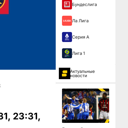
Бундеслига
Ла Лига
Серия А
Лига 1
Актуальные
новости
с
1, 23:31,