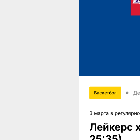
Де
Баскетбол
3 марта в регулярн
Лейкерс x
25:35)