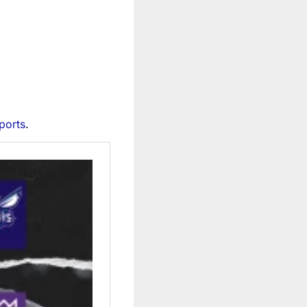
ports
.