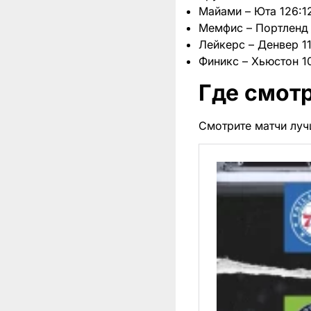
Майами – Юта 126:12
Мемфис – Портленд 10
Лейкерс – Денвер 114
Финикс – Хьюстон 109
Где смот
Смотрите матчи луч