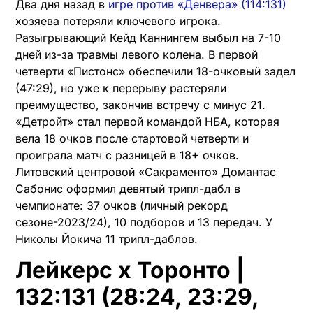
Два дня назад в
игре против «Денвера» (114:131)
хозяева потеряли ключевого игрока.
Разыгрывающий Кейд Каннингем выбыл на 7-10
дней из-за травмы левого колена. В первой
четверти «Пистонс» обеспечили 18-очковый задел
(47:29), но уже к перерыву растеряли
преимущество, закончив встречу с минус 21.
«Детройт» стал первой командой НБА, которая
вела 18 очков после стартовой четверти и
проиграла матч с разницей в 18+ очков.
Литовский центровой «Сакраменто» Домантас
Сабонис оформил девятый трипл-дабл в
чемпионате: 37 очков (личный рекорд
сезоне-2023/24), 10 подборов и 13 передач. У
Николы Йокича 11 трипл-даблов.
Лейкерс x Торонто |
132:131 (28:24, 23:29,