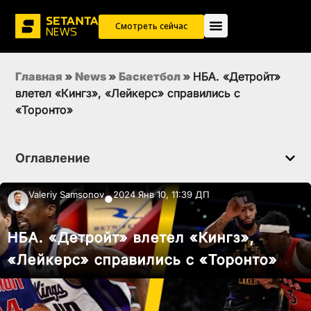
Смотреть сейчас
Главная
»
News
»
Баскетбол
»
НБА. «Детройт»
влетел «Кингз», «Лейкерс» справились с
«Торонто»
Оглавление
Valeriy Samsonov
2024 Янв 10, 11:39 ДП
●
НБА. «Детройт» влетел «Кингз»,
«Лейкерс» справились с «Торонто»