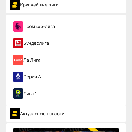
Крупнейшие лиги
Премьер-лига
Бундеслига
Ла Лига
Серия А
Лига 1
Актуальные новости