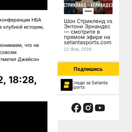
й конференции НБА
Шон Стрикленд vs
Энтони Эрнандес
 клубной истории,
— смотрите в
прямом эфире на
setantasports.com
понимаем, что не
22 Фев, 2026
 совсем
 отметил Джейсон
Подпишись
, 18:28,
Следи за Setanta
Sports