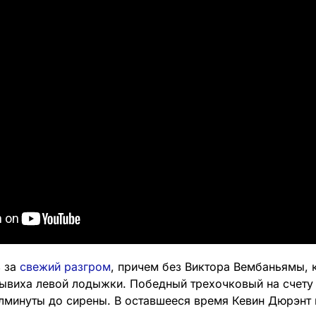
 за
свежий разгром
, причем без Виктора Вембаньямы, 
вывиха левой лодыжки. Победный трехочковый на счет
лминуты до сирены. В оставшееся время Кевин Дюрэнт 