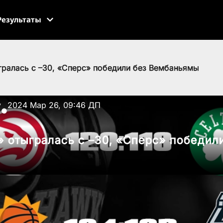
Результаты
гралась с –30, «Сперс» победили без Вембаньямы
v
2024 Мар 26, 09:46 ДП
●
» отыгралась с –30, «Сперс» победил