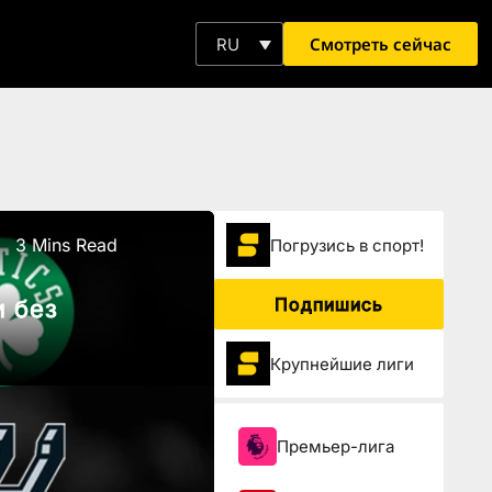
Смотреть сейчас
RU
3 Mins Read
Погрузиcь в спорт!
Подпишись
и без
Крупнейшие лиги
Премьер-лига