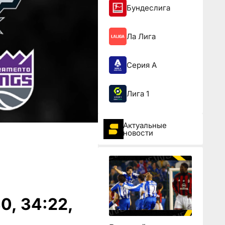
Бундеслига
Ла Лига
Серия А
Лига 1
Актуальные
новости
0, 34:22,