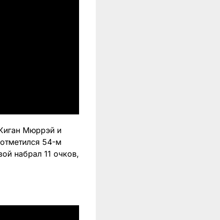
 Киган Мюррэй и
 отметился 54-м
ой набрал 11 очков,