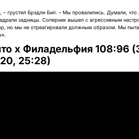
, – грустил Брэдли Бил. – Мы провалились. Думали, что
надрали задницы. Соперник вышел с агрессивным настро
р, но мы не отреагировали должным образом. Мы пытал
ы».
о x Филадельфия 108:96 (3
:20, 25:28)