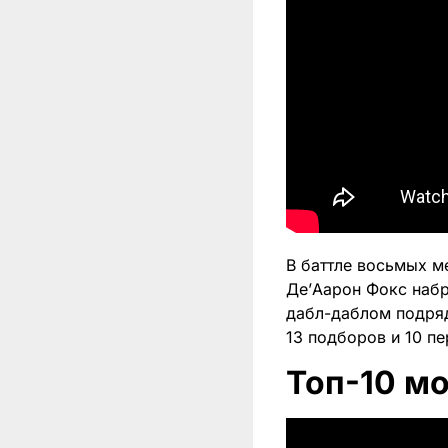
В баттле восьмых м
Де’Аарон Фокс набр
дабл-даблом подряд
13 подборов и 10 пе
Топ-10 м