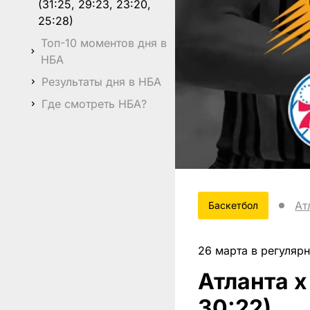
(31:25, 29:23, 23:20,
25:28)
Топ-10 моментов дня в
НБА
Результаты дня в НБА
Где смотреть НБА?
Ат
Баскетбол
26 марта в регуляр
Атланта x
30:22)