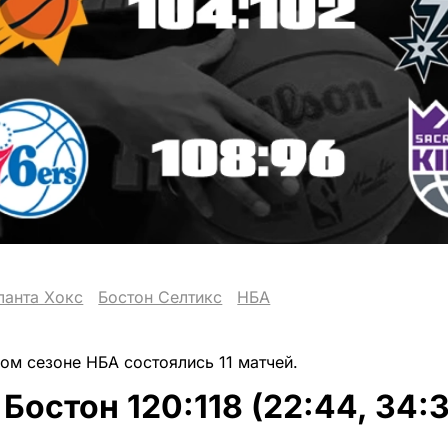
ланта Хокс
Бостон Селтикс
НБА
ном сезоне НБА состоялись 11 матчей.
 Бостон 120:118 (22:44, 34:3