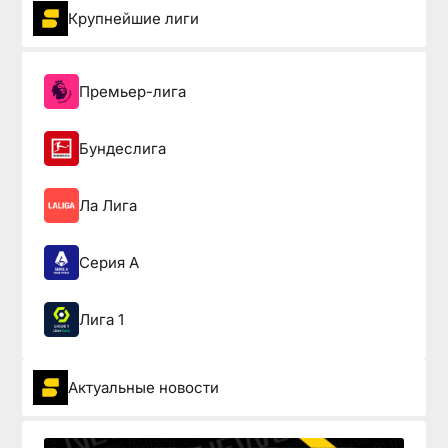
Крупнейшие лиги
Премьер-лига
Бундеслига
Ла Лига
Серия А
Лига 1
Актуальные новости