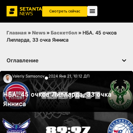
Смотреть сейчас
Главная
»
News
»
Баскетбол
»
НБА. 45 очков
Лилларда, 33 очка Янниса
Оглавление
Valeriy Samsonov
2024 Янв 21, 10:12 ДП
●
НБА. 45 очков Лилларда, 33 очка
Янниса